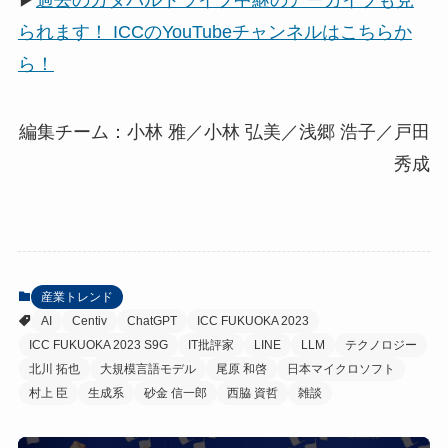
られます！ ICCのYouTubeチャンネルはこちらか
ら！
編集チーム：小林 雅／小林 弘美／浅郷 浩子／戸田
秀成
産業トレンド
AI
Centiv
ChatGPT
ICC FUKUOKA 2023
ICC FUKUOKA 2023 S9G
IT批評家
LINE
LLM
テクノロジー
北川 拓也
大規模言語モデル
尾原 和啓
日本マイクロソフト
村上 臣
生成系
砂金 信一郎
西脇 資哲
雑談