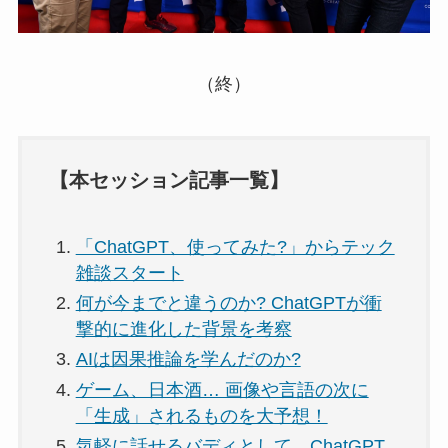
（終）
【本セッション記事一覧】
「ChatGPT、使ってみた?」からテック
雑談スタート
何が今までと違うのか? ChatGPTが衝
撃的に進化した背景を考察
AIは因果推論を学んだのか?
ゲーム、日本酒… 画像や言語の次に
「生成」されるものを大予想！
気軽に話せるバディとして、ChatGPT