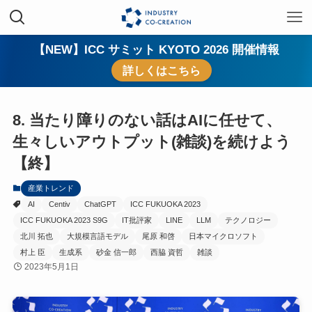
【NEW】ICC サミット KYOTO 2026 開催情報
詳しくはこちら
8. 当たり障りのない話はAIに任せて、
生々しいアウトプット(雑談)を続けよう
【終】
産業トレンド
AI
Centiv
ChatGPT
ICC FUKUOKA 2023
ICC FUKUOKA 2023 S9G
IT批評家
LINE
LLM
テクノロジー
北川 拓也
大規模言語モデル
尾原 和啓
日本マイクロソフト
村上 臣
生成系
砂金 信一郎
西脇 資哲
雑談
2023年5月1日