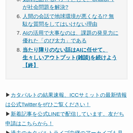
が社会問題を解決?
人間の会話で地球環境が悪くなる!? 無
駄な質問をしてはいけない理由
AIの活用で大事なのは、課題の発見力に
優れた「のび太力」である
当たり障りのない話はAIに任せて、
生々しいアウトプット(雑談)を続けよう
【終】
▶
カタパルトの結果速報、ICCサミットの最新情報
は公式Twitterをぜひご覧ください！
▶
新着記事を公式LINEで配信しています。友だち
申請はこちらから！
▶
過去のカタパルトライブ中継のアーカイブも見