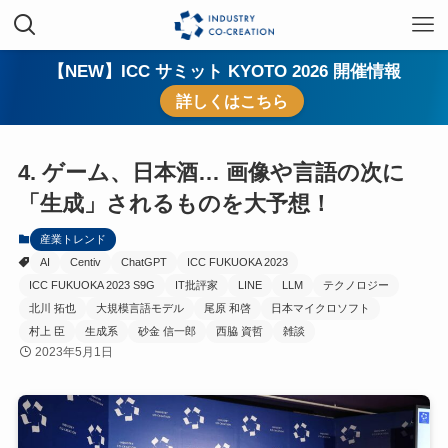
【NEW】ICC サミット KYOTO 2026 開催情報
詳しくはこちら
4. ゲーム、日本酒… 画像や言語の次に
「生成」されるものを大予想！
産業トレンド
AI
Centiv
ChatGPT
ICC FUKUOKA 2023
ICC FUKUOKA 2023 S9G
IT批評家
LINE
LLM
テクノロジー
北川 拓也
大規模言語モデル
尾原 和啓
日本マイクロソフト
村上 臣
生成系
砂金 信一郎
西脇 資哲
雑談
2023年5月1日