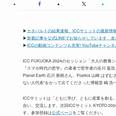
▶
カタパルトの結果速報、ICCサミットの最新情
▶
新着記事を公式LINEでお知らせしています。
▶
ICCの動画コンテンツも充実! YouTubeチャ
ICC FUKUOKA 2024のセッション「大人の
『スマホ時代の哲学』の著者で哲学者の谷川 嘉浩さんをお
Planet Earth 石川 善樹さん、Poetics
ない人代表”をかって出てくださった博報堂 嶋 浩
ICCサミットは「ともに学び、ともに産業を創る
合い、交流します。次回ICCサミット KYOTO 20
す。参加登録は
公式ページ
をご覧ください。