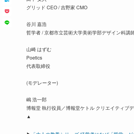
グリッド CEO / 吉野家 CMO
谷川 嘉浩
哲学者 / 京都市立芸術大学美術学部デザイン科講
山崎 はずむ
Poetics
代表取締役
(モデレーター)
嶋 浩一郎
博報堂 執行役員／博報堂ケトル クリエイティブ
▲