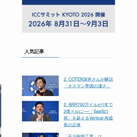
人気記事
2. COTEN深井さんが解説
「オスマン帝国の凄さ」
2. ARR700万ドルが1年で
2億ドルに──「SaaSの
死」を超えるVertical AI成
長の正体
「石川樹脂工業」は、