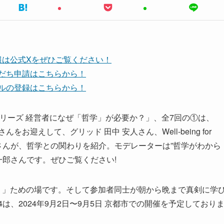
報は公式Xをぜひご覧ください！
友だち申請はこちらから！
ンネルの登録はこちらから！
教養シリーズ 経営者になぜ「哲学」が必要か？」、全7回の①は、
迎えして、グリッド 田中 安人さん、Well-being for
 山崎 はずむさんが、哲学との関わりを紹介。モデレーターは”哲学がわから
一郎さんです。ぜひご覧ください!
。」ための場です。そして参加者同士が朝から晩まで真剣に学
24は、2024年9月2日〜9月5日 京都市での開催を予定しており