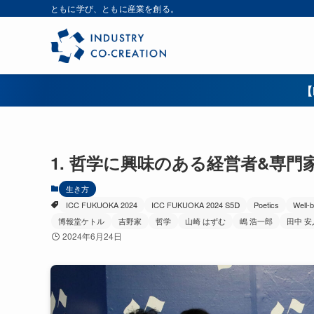
ともに学び、ともに産業を創る。
【
1. 哲学に興味のある経営者&専門
生き方
ICC FUKUOKA 2024
ICC FUKUOKA 2024 S5Ⅾ
Poetics
Well-b
博報堂ケトル
吉野家
哲学
山崎 はずむ
嶋 浩一郎
田中 安
2024年6月24日