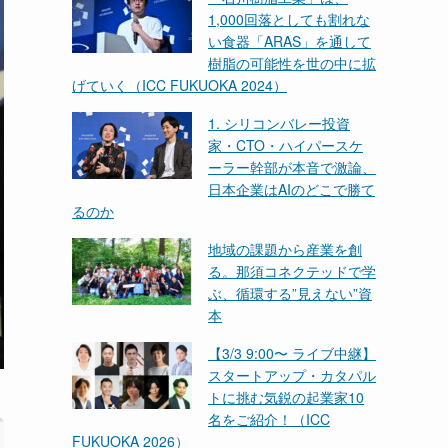
1,000回落としても割れな
い食器「ARAS」を通して
樹脂の可能性を世の中に拡
げていく（ICC FUKUOKA 2024）
1. シリコンバレー投資
家・CTO・ハイパースケ
ーラー幹部が本音で激論、
日本企業はAIのどこで勝て
るのか
地域の課題から産業を創
る。那須コネクテッドで学
ぶ、循環する”見えない”資
本
【3/3 9:00〜 ライブ中継】
スタートアップ・カタパル
トに挑む気鋭の起業家10
名をご紹介！（ICC
FUKUOKA 2026）