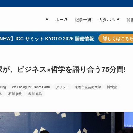
ホーム
記事一覧
カタパルト
開
NEW】ICC サミット KYOTO 2026 開催情報
詳しくはこち
家が、ビジネス×哲学を語り合う75分間!
eing
Well-being for Planet Earth
グリッド
京都市立芸術大学
博報堂
人
石川 善樹
谷川 嘉浩