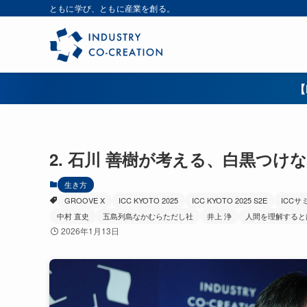
ともに学び、ともに産業を創る。
【
2. 石川 善樹が考える、白黒つけ
生き方
GROOVE X
ICC KYOTO 2025
ICC KYOTO 2025 S2E
ICCサ
中村 直史
五島列島なかむらただし社
井上 浄
人間を理解すると
2026年1月13日