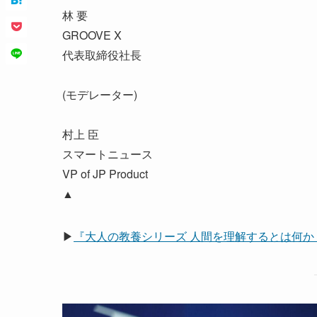
林 要
GROOVE X
代表取締役社長
(モデレーター)
村上 臣
スマートニュース
VP of JP Product
▲
▶
『大人の教養シリーズ 人間を理解するとは何か？