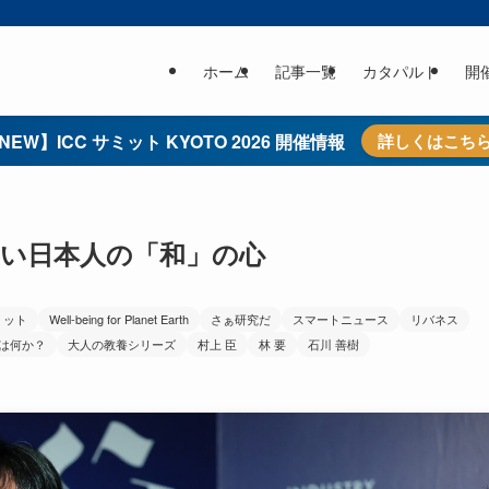
ホーム
記事一覧
カタパルト
開
NEW】ICC サミット KYOTO 2026 開催情報
詳しくはこち
ない日本人の「和」の心
ミット
Well-being for Planet Earth
さぁ研究だ
スマートニュース
リバネス
は何か？
大人の教養シリーズ
村上 臣
林 要
石川 善樹