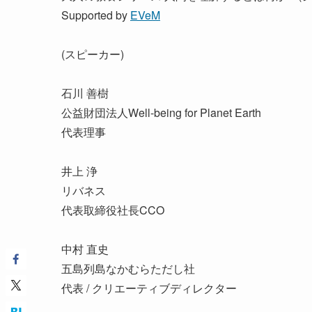
Supported by
EVeM
(スピーカー)
石川 善樹
公益財団法人Well-being for Planet Earth
代表理事
井上 浄
リバネス
代表取締役社長CCO
中村 直史
五島列島なかむらただし社
代表 / クリエーティブディレクター