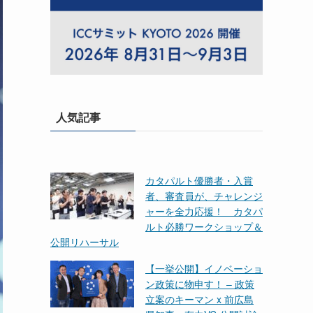
人気記事
カタパルト優勝者・入賞
者、審査員が、チャレンジ
ャーを全力応援！ カタパ
ルト必勝ワークショップ＆
公開リハーサル
【一挙公開】イノベーショ
ン政策に物申す！ – 政策
立案のキーマン x 前広島