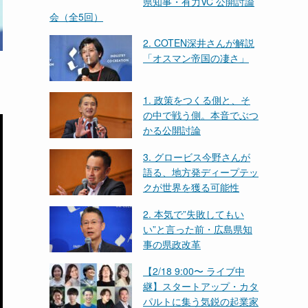
県知事・有力VC 公開討論
会（全5回）
2. COTEN深井さんが解説
「オスマン帝国の凄さ」
1. 政策をつくる側と、そ
の中で戦う側。本音でぶつ
かる公開討論
3. グロービス今野さんが
語る、地方発ディープテッ
クが世界を獲る可能性
2. 本気で”失敗してもい
い”と言った前・広島県知
事の県政改革
【2/18 9:00〜 ライブ中
継】スタートアップ・カタ
パルトに集う気鋭の起業家