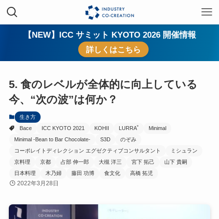
【NEW】ICC サミット KYOTO 2026 開催情報
詳しくはこちら
5. 食のレベルが全体的に向上している
今、“次の波”は何か？
生き方
Bace
ICC KYOTO 2021
KOHII
LURRA˚
Minimal
Minimal -Bean to Bar Chocolate-
S3D
のぞみ
コーポレイトディレクション エグゼクティブコンサルタント
ミシュラン
京料理
京都
占部 伸一郎
大槻 洋三
宮下 拓己
山下 貴嗣
日本料理
木乃婦
藤田 功博
食文化
高橋 拓児
2022年3月28日