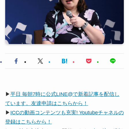
▶
平日 毎朝7時に公式LINE@で新着記事を配信し
ています。友達申請はこちらから！
▶
ICCの動画コンテンツも充実! Youtubeチャネルの
登録はこちらから！