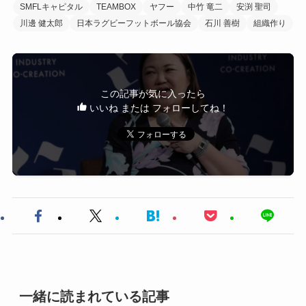
SMFLキャピタル
TEAMBOX
ヤフー
中竹 竜二
安渕 聖司
川邊 健太郎
日本ラグビーフットボール協会
石川 善樹
組織作り
この記事が気に入ったら
いいね または フォローしてね！
一緒に読まれている記事