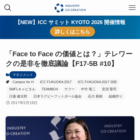
【NEW】ICC サミット KYOTO 2026 開催情報
詳しくはこちら
「Face to Face の価値とは？」テレワー
クの是非を徹底議論【F17-5B #10】
マネジメント
Campus for H
ICC FUKUOKA 2017
ICC FUKUOKA 2017 S5B
SMFLキャピタル
TEAMBOX
ヤフー
中竹 竜二
安渕 聖司
川邊 健太郎
日本ラグビーフットボール協会
石川 善樹
組織作り
2017年5月19日