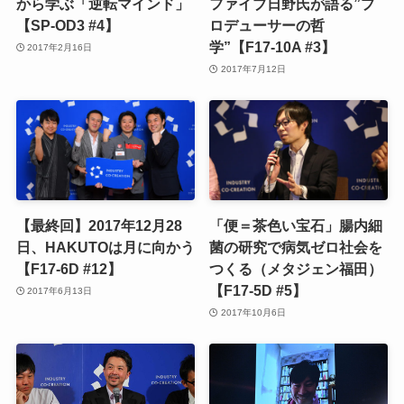
から学ぶ「逆転マインド」
ファイブ日野氏が語る”プ
【SP-OD3 #4】
ロデューサーの哲
学”【F17-10A #3】
2017年2月16日
2017年7月12日
【最終回】2017年12月28
「便＝茶色い宝石」腸内細
日、HAKUTOは月に向かう
菌の研究で病気ゼロ社会を
【F17-6D #12】
つくる（メタジェン福田）
【F17-5D #5】
2017年6月13日
2017年10月6日