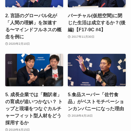
2. 言語のグローバル化が
バーチャル(仮想空間)に閉
「人間の理解」を加速す
じた生活は成立するか？(後
る〜マインドフルネスの概
編)【F17-9C #4】
念を例に
2017年11月30日
2020年2月10日
5. 成長企業では「翻訳者」
5.食品スーパー「佐竹食
の育成が追いつかない？ ト
品」がベストモチベーショ
ップと現場をつなぐカルチ
ンカンパニーになった理由
ャーフィット型人材をどう
2018年4月16日
採用するか
2019年4月15日