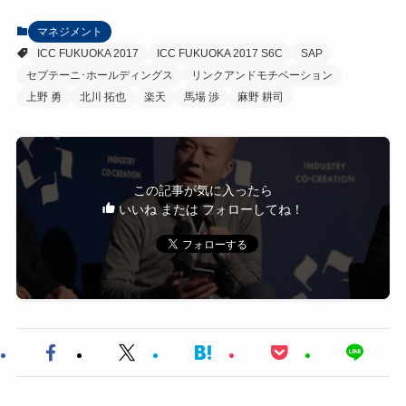
マネジメント
ICC FUKUOKA 2017
ICC FUKUOKA 2017 S6C
SAP
セプテーニ･ホールディングス
リンクアンドモチベーション
上野 勇
北川 拓也
楽天
馬場 渉
麻野 耕司
この記事が気に入ったら
いいね または フォローしてね！