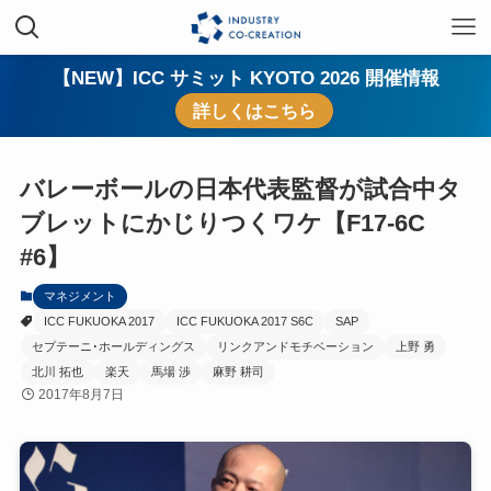
【NEW】ICC サミット KYOTO 2026 開催情報
詳しくはこちら
バレーボールの日本代表監督が試合中タ
ブレットにかじりつくワケ【F17-6C
#6】
マネジメント
ICC FUKUOKA 2017
ICC FUKUOKA 2017 S6C
SAP
セプテーニ･ホールディングス
リンクアンドモチベーション
上野 勇
北川 拓也
楽天
馬場 渉
麻野 耕司
2017年8月7日