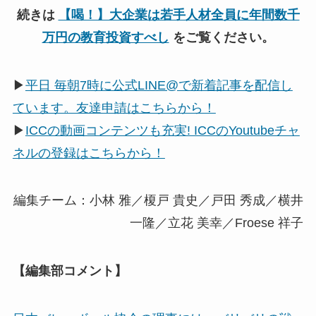
続きは
【喝！】大企業は若手人材全員に年間数千
万円の教育投資すべし
をご覧ください。
▶
平日 毎朝7時に公式LINE@で新着記事を配信し
ています。友達申請はこちらから！
▶
ICCの動画コンテンツも充実! ICCのYoutubeチャ
ネルの登録はこちらから！
編集チーム：小林 雅／榎戸 貴史／戸田 秀成／横井
一隆／立花 美幸／Froese 祥子
【編集部コメント】