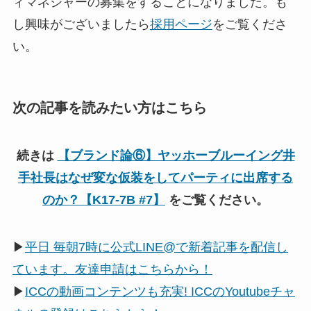
ィマネジャーの募集をすることになりました。も
し興味がございましたら
採用ページ
をご覧くださ
い。
次の記事を読みたい方はこちら
続きは
【ブランド論⑥】ヤッホーブルーイング井
手社長はなぜ変な仮装をしてパーティに出席する
のか？【K17-7B #7】
をご覧ください。
▶
平日 毎朝7時に公式LINE@で新着記事を配信し
ています。友達申請はこちらから！
▶
ICCの動画コンテンツも充実! ICCのYoutubeチャ