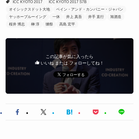
ICC KYOTO 2017
ICC KYOTO 2017 S7B
オイシックスドット大地
ベイン・アンド・カンパニー・ジャパン
ヤッホーブルーイング
一休
井上 真吾
井手 直行
旭酒造
桜井 博志
榊 淳
獺祭
高島 宏平
この記事が気に入ったら
いいね または フォローしてね！