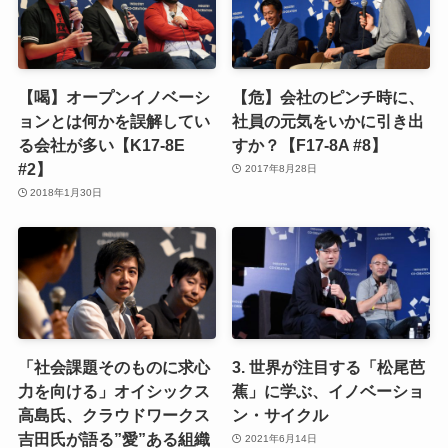
【喝】オープンイノベーシ
【危】会社のピンチ時に、
ョンとは何かを誤解してい
社員の元気をいかに引き出
る会社が多い【K17-8E
すか？【F17-8A #8】
#2】
2017年8月28日
2018年1月30日
「社会課題そのものに求心
3. 世界が注目する「松尾芭
力を向ける」オイシックス
蕉」に学ぶ、イノベーショ
高島氏、クラウドワークス
ン・サイクル
吉田氏が語る”愛”ある組織
2021年6月14日