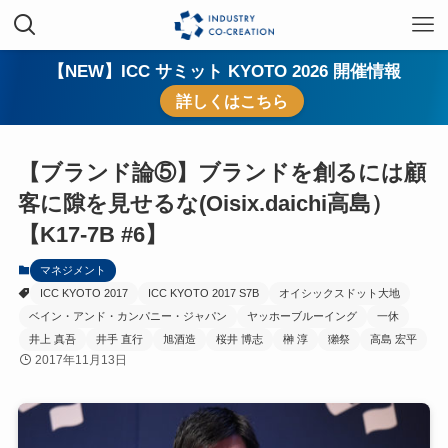
【NEW】ICC サミット KYOTO 2026 開催情報
詳しくはこちら
【ブランド論⑤】ブランドを創るには顧
客に隙を見せるな(Oisix.daichi高島）
【K17-7B #6】
マネジメント
ICC KYOTO 2017
ICC KYOTO 2017 S7B
オイシックスドット大地
ベイン・アンド・カンパニー・ジャパン
ヤッホーブルーイング
一休
井上 真吾
井手 直行
旭酒造
桜井 博志
榊 淳
獺祭
高島 宏平
2017年11月13日