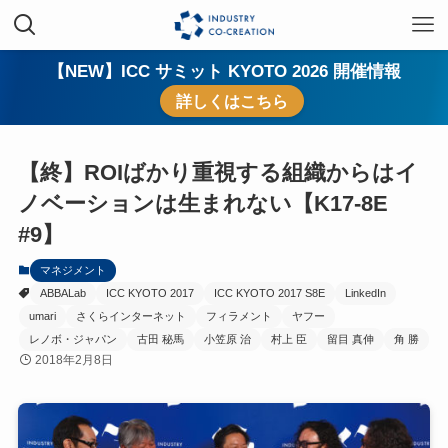
【NEW】ICC サミット KYOTO 2026 開催情報
詳しくはこちら
【終】ROIばかり重視する組織からはイ
ノベーションは生まれない【K17-8E
#9】
マネジメント
ABBALab
ICC KYOTO 2017
ICC KYOTO 2017 S8E
LinkedIn
umari
さくらインターネット
フィラメント
ヤフー
レノボ・ジャパン
古田 秘馬
小笠原 治
村上 臣
留目 真伸
角 勝
2018年2月8日