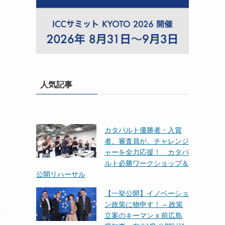
人気記事
カタパルト優勝者・入賞
者、審査員が、チャレンジ
ャーを全力応援！ カタパ
ルト必勝ワークショップ＆
公開リハーサル
【一挙公開】イノベーショ
ン政策に物申す！ – 政策
立案のキーマン x 前広島