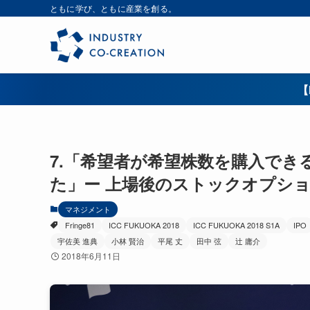
ともに学び、ともに産業を創る。
【
7.「希望者が希望株数を購入で
た」ー 上場後のストックオプシ
マネジメント
Fringe81
ICC FUKUOKA 2018
ICC FUKUOKA 2018 S1A
IPO
宇佐美 進典
小林 賢治
平尾 丈
田中 弦
辻 庸介
2018年6月11日