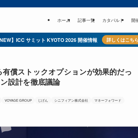
ホーム
記事一覧
カタパルト
開
NEW】ICC サミット KYOTO 2026 開催情報
詳しくはこち
きる有償ストックオプションが効果的だっ
ョン設計を徹底議論
VOYAGE GROUP
じげん
シニフィアン株式会社
マネーフォワード