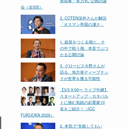
県知事・有力VC 公開討論
会（全5回）
2. COTEN深井さんが解説
「オスマン帝国の凄さ」
1. 政策をつくる側と、そ
の中で戦う側。本音でぶつ
かる公開討論
3. グロービス今野さんが
語る、地方発ディープテッ
クが世界を獲る可能性
【3/3 9:00〜 ライブ中継】
スタートアップ・カタパル
トに挑む気鋭の起業家10
名をご紹介！（ICC
FUKUOKA 2026）
2. 本気で”失敗してもい