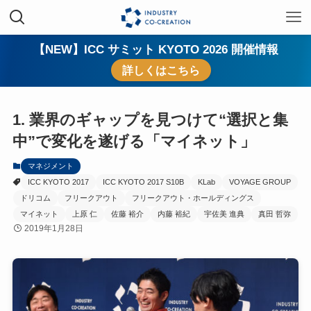
【NEW】ICC サミット KYOTO 2026 開催情報
詳しくはこちら
1. 業界のギャップを見つけて“選択と集
中”で変化を遂げる「マイネット」
マネジメント
ICC KYOTO 2017
ICC KYOTO 2017 S10B
KLab
VOYAGE GROUP
ドリコム
フリークアウト
フリークアウト・ホールディングス
マイネット
上原 仁
佐藤 裕介
内藤 裕紀
宇佐美 進典
真田 哲弥
2019年1月28日