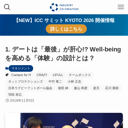
【NEW】ICC サミット KYOTO 2026 開催情報
詳しくはこちら
1. デートは「最後」が肝心!? Well-being
を高める「体験」の設計とは？
マネジメント
Campus for H
CRAZY
LIFULL
チームボックス
ネットプロテクションズ
中竹 竜二
小林 正忠
日本ラグビーフットボール協会
柴田 紳
森山 和彦
楽天
石川 善樹
羽田 幸広
2019年11月5日