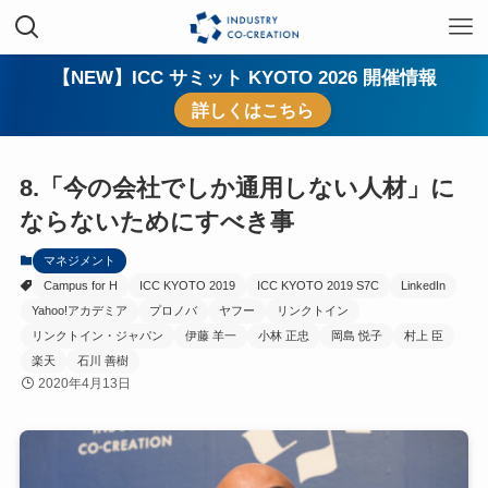
【NEW】ICC サミット KYOTO 2026 開催情報
詳しくはこちら
8.「今の会社でしか通用しない人材」に
ならないためにすべき事
マネジメント
Campus for H
ICC KYOTO 2019
ICC KYOTO 2019 S7C
LinkedIn
Yahoo!アカデミア
プロノバ
ヤフー
リンクトイン
リンクトイン・ジャパン
伊藤 羊一
小林 正忠
岡島 悦子
村上 臣
楽天
石川 善樹
2020年4月13日