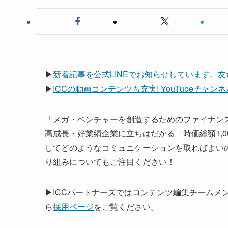
▶
新着記事を公式LINEでお知らせしています。
▶
ICCの動画コンテンツも充実! YouTubeチャ
「メガ・ベンチャーを創造するためのファイナンス
高成長・好業績企業に立ちはだかる「時価総額1,
してどのようなコミュニケーションを取ればよいの
り組みについてもご注目ください！
▶ICCパートナーズではコンテンツ編集チームメ
ら
採用ページ
をご覧ください。