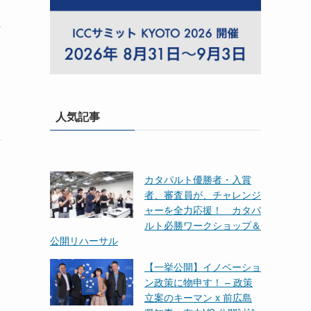
員
人気記事
カタパルト優勝者・入賞
者、審査員が、チャレンジ
ャーを全力応援！ カタパ
ルト必勝ワークショップ＆
公開リハーサル
【一挙公開】イノベーショ
ン政策に物申す！ – 政策
立案のキーマン x 前広島