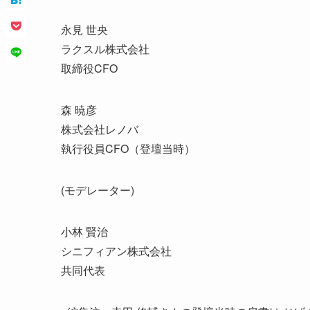
永見 世央
ラクスル株式会社
取締役CFO
森 暁彦
株式会社レノバ
執行役員CFO（登壇当時）
(モデレーター)
小林 賢治
シニフィアン株式会社
共同代表