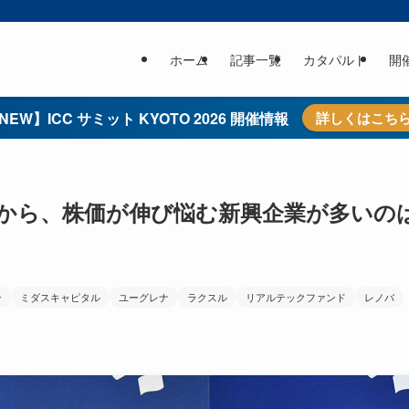
ホーム
記事一覧
カタパルト
開
NEW】ICC サミット KYOTO 2026 開催情報
詳しくはこち
えてから、株価が伸び悩む新興企業が多いの
ン
ミダスキャピタル
ユーグレナ
ラクスル
リアルテックファンド
レノバ