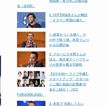
県知事・有力VC 公開討論
会（全5回）
2. COTEN深井さんが解説
「オスマン帝国の凄さ」
1. 政策をつくる側と、そ
の中で戦う側。本音でぶつ
かる公開討論
3. グロービス今野さんが
語る、地方発ディープテッ
クが世界を獲る可能性
【3/3 9:00〜 ライブ中継】
スタートアップ・カタパル
トに挑む気鋭の起業家10
名をご紹介！（ICC
FUKUOKA 2026）
2. 本気で”失敗してもい