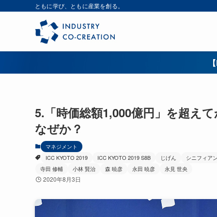
ともに学び、ともに産業を創る。
【
5.「時価総額1,000億円」を超
なぜか？
マネジメント
ICC KYOTO 2019
ICC KYOTO 2019 S8B
じげん
シニフィア
寺田 修輔
小林 賢治
森 暁彦
永田 暁彦
永見 世央
2020年8月3日