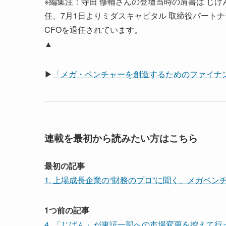
※編集注：寺田 修輔さんの登壇当時の肩書は じげん 
任、7月1日よりミダスキャピタル 取締役パートナ
CFOを退任されています。
▲
▶
「メガ・ベンチャーを創造するためのファイナ
連載を最初から読みたい方はこちら
最初の記事
1. 上場成長企業の“財務のプロ”に聞く、メガベ
1つ前の記事
4. 「じげん」が東証一部への市場変更を控えて