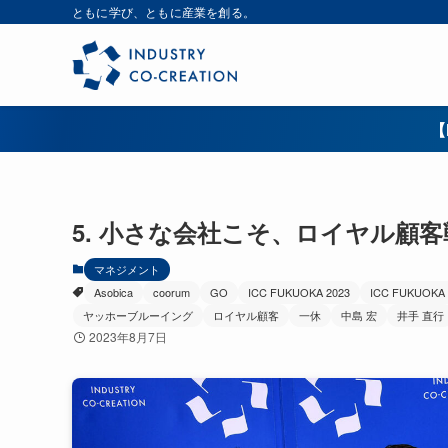
ともに学び、ともに産業を創る。
【
5. 小さな会社こそ、ロイヤル顧
マネジメント
Asobica
coorum
GO
ICC FUKUOKA 2023
ICC FUKUOKA 
ヤッホーブルーイング
ロイヤル顧客
一休
中島 宏
井手 直行
2023年8月7日