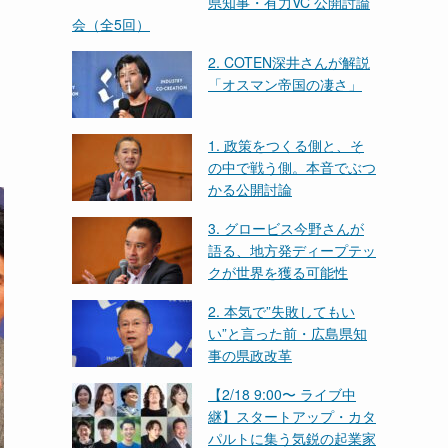
県知事・有力VC 公開討論
会（全5回）
2. COTEN深井さんが解説
「オスマン帝国の凄さ」
1. 政策をつくる側と、そ
の中で戦う側。本音でぶつ
かる公開討論
3. グロービス今野さんが
語る、地方発ディープテッ
クが世界を獲る可能性
2. 本気で”失敗してもい
い”と言った前・広島県知
事の県政改革
【2/18 9:00〜 ライブ中
継】スタートアップ・カタ
パルトに集う気鋭の起業家