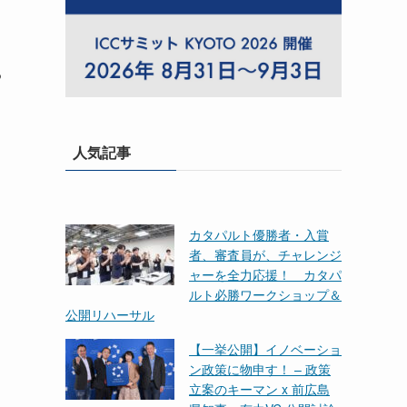
る
人気記事
カタパルト優勝者・入賞
者、審査員が、チャレンジ
ャーを全力応援！ カタパ
ルト必勝ワークショップ＆
公開リハーサル
【一挙公開】イノベーショ
ン政策に物申す！ – 政策
立案のキーマン x 前広島