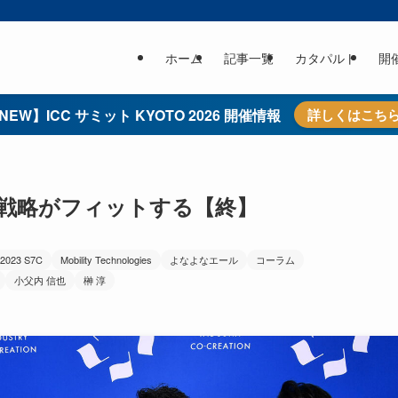
ホーム
記事一覧
カタパルト
開
NEW】ICC サミット KYOTO 2026 開催情報
詳しくはこち
客戦略がフィットする【終】
2023 S7C
Mobility Technologies
よなよなエール
コーラム
小父内 信也
榊 淳