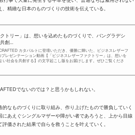
え、精緻な日本のものづくりの技術を伝えている。
ァクトリー」は、想いを込めたものづくりで、バングラデシ
創...
2020 CRAFTED カタパルトに登壇いただき、優勝に輝いた、ビジネスレザーフ
んのプレゼンテーション動画【「ビジネスレザーファクトリー」は、想いを
よい社会を共創する】の文字起こし版をお届けします。ぜひご覧くださ
AFTEDでないのでは？と思うかもしれない。
格的なものづくりに取り組み、作り上げたもので勝負していく
困にあえぐシングルマザーや障がい者であろうと、上から目線
て評価された結果で自らを救うことを叶えていく。