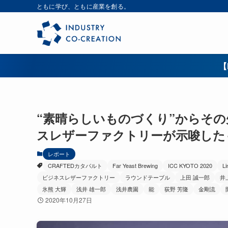
ともに学び、ともに産業を創る。
【
“素晴らしいものづくり”からその
スレザーファクトリーが示唆したもの【
レポート
CRAFTEDカタパルト
Far Yeast Brewing
ICC KYOTO 2020
Li
ビジネスレザーファクトリー
ラウンドテーブル
上田 誠一郎
井
氷熊 大輝
浅井 雄一郎
浅井農園
能
荻野 芳隆
金剛流
2020年10月27日