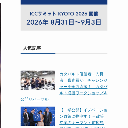
人気記事
カタパルト優勝者・入賞
者、審査員が、チャレンジ
ャーを全力応援！ カタパ
ルト必勝ワークショップ＆
公開リハーサル
【一挙公開】イノベーショ
ン政策に物申す！ – 政策
立案のキーマン x 前広島