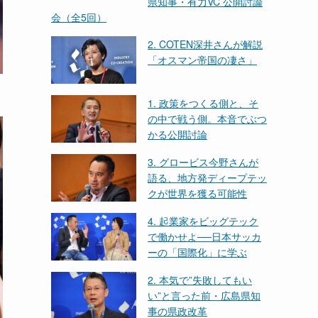
県知事・有力VC 公開討論
会（全5回）
2. COTEN深井さんが解説
「オスマン帝国の凄さ」
1. 政策をつくる側と、そ
の中で戦う側。本音でぶつ
かる公開討論
3. グロービス今野さんが
語る、地方発ディープテッ
クが世界を獲る可能性
4. 起業家をビッグテック
で働かせよ──日本サッカ
ーの「国際化」に学ぶ
2. 本気で”失敗してもい
い”と言った前・広島県知
事の県政改革