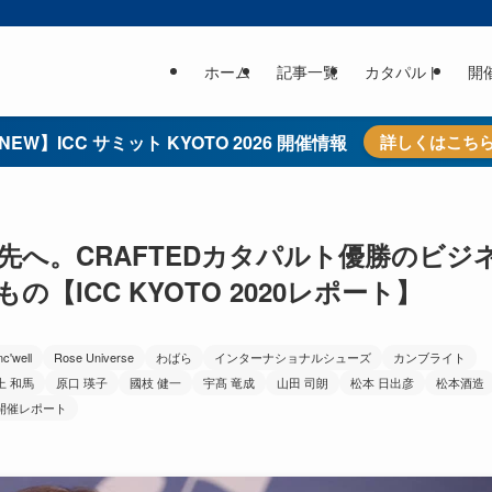
ホーム
記事一覧
カタパルト
開
NEW】ICC サミット KYOTO 2026 開催情報
詳しくはこち
先へ。CRAFTEDカタパルト優勝のビジ
ICC KYOTO 2020レポート】
nc'well
Rose Universe
わばら
インターナショナルシューズ
カンブライト
上 和馬
原口 瑛子
國枝 健一
宇髙 竜成
山田 司朗
松本 日出彦
松本酒造
開催レポート