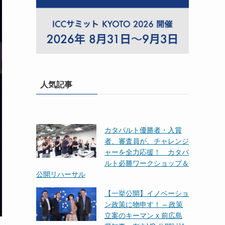
人気記事
カタパルト優勝者・入賞
者、審査員が、チャレンジ
ャーを全力応援！ カタパ
ルト必勝ワークショップ＆
公開リハーサル
【一挙公開】イノベーショ
ン政策に物申す！ – 政策
立案のキーマン x 前広島