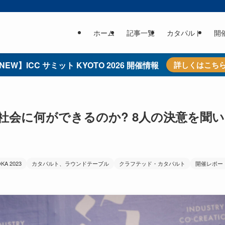
ホーム
記事一覧
カタパルト
開
NEW】ICC サミット KYOTO 2026 開催情報
詳しくはこち
社会に何ができるのか? 8人の決意を聞い
A 2023
カタパルト、ラウンドテーブル
クラフテッド・カタパルト
開催レポー