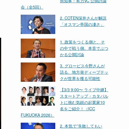
県知事・有力VC 公開討論
会（全5回）
2. COTEN深井さんが解説
「オスマン帝国の凄さ」
1. 政策をつくる側と、そ
の中で戦う側。本音でぶつ
かる公開討論
3. グロービス今野さんが
語る、地方発ディープテッ
クが世界を獲る可能性
【3/3 9:00〜 ライブ中継】
スタートアップ・カタパル
トに挑む気鋭の起業家10
名をご紹介！（ICC
FUKUOKA 2026）
2. 本気で”失敗してもい