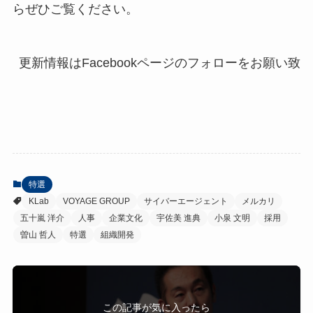
らぜひご覧ください。
更新情報はFacebookページのフォローをお願い致し
特選
KLab
VOYAGE GROUP
サイバーエージェント
メルカリ
五十嵐 洋介
人事
企業文化
宇佐美 進典
小泉 文明
採用
曽山 哲人
特選
組織開発
この記事が気に入ったら