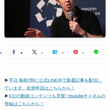
▶
平日 毎朝7時に公式LINE@で新着記事を配信し
ています。友達申請はこちらから！
▶
ICCの動画コンテンツも充実! Youtubeチャネルの
登録はこちらから！