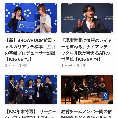
【新】SHOWROOM前田 ×
「現実世界に情報のレイヤ
メルカリアッテ松本 – 注目
ーを重ねる」ナイアンティ
の事業プロデューサー対談
ック村井氏が考えるARの
【K16-6E #1】
世界観【K16-8A #4】
2017年5月22日
2016年11月17日
【ICC年末特選】”リーダー
経営チームメンバー間の信
シップ・経営”の人気セッ
頼関係をどう構築するか？