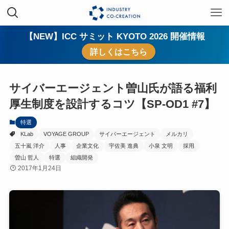
【NEW】ICC サミット KYOTO 2026 開催情報
詳しくはこちら
サイバーエージェント曽山氏が語る福利
厚生制度を設計するコツ【SP-OD1 #7】
特選
KLab
VOYAGE GROUP
サイバーエージェント
メルカリ
五十嵐 洋介
人事
企業文化
宇佐美 進典
小泉 文明
採用
曽山 哲人
特選
組織開発
2017年1月24日