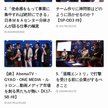
2.「使命感をもって事業に
チーム作りに禅問答はどの
集中すれば絶対にできる」
ように活かせるのか？
日本Ｍ＆Ａセンター分林さ
【SP-OD3 #9】
んが語る仕事の極意
2017年2月23日
2020年9月28日
【終】AbemaTV・
5.「退職エントリ」で打撃
GYAO・ONE MEDIA・ル
を受ける前に企業がするべ
トロン…動画メディア市場
きこと
を創る男たちが熱い【K17-
2020年4月27日
5B #8】
2017年12月13日