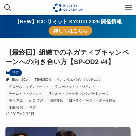
【NEW】ICC サミット KYOTO 2026 開催情報
詳しくはこちら
【最終回】組織でのネガティブキャンペ
ーンへの向き合い方【SP-OD2 #4】
特選
Bloom&Co.
TEAMBOX
クオンタムバイオシステムズ
グロース・マインドセット
グローバル・マネジメント
チーム・マネジメント
リクルートマーケティングパートナーズ
中竹 竜二
山口 文洋
彌野泰弘
日本ラグビーフットボール協会
本蔵 俊彦
特選
2017年2月9日