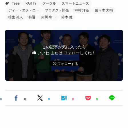
freee
PARTY
グーグル
スマートニュース
ディー・エヌ・エー
プロダクト開発
中村 洋基
佐々木 大輔
徳生 裕人
特選
赤川 隼一
鈴木 健
この記事が気に入ったら
いいね または フォローしてね！