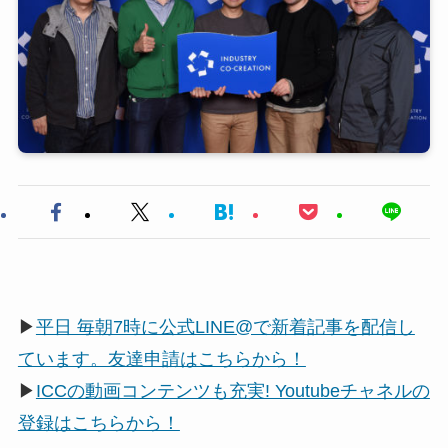
▶
平日 毎朝7時に公式LINE@で新着記事を配信し
ています。友達申請はこちらから！
▶
ICCの動画コンテンツも充実! Youtubeチャネルの
登録はこちらから！