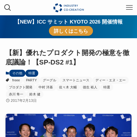
【NEW】ICC サミット KYOTO 2026 開催情報
詳しくはこちら
【新】優れたプロダクト開発の極意を徹
底議論！【SP-DS2 #1】
その他
特選
freee
PARTY
グーグル
スマートニュース
ディー・エヌ・エー
プロダクト開発
中村 洋基
佐々木 大輔
徳生 裕人
特選
赤川 隼一
鈴木 健
2017年2月13日