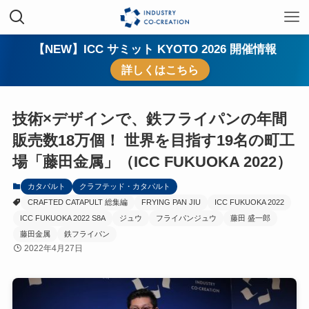
【NEW】ICC サミット KYOTO 2026 開催情報
詳しくはこちら
技術×デザインで、鉄フライパンの年間
販売数18万個！ 世界を目指す19名の町工
場「藤田金属」（ICC FUKUOKA 2022）
カタパルト
クラフテッド・カタパルト
CRAFTED CATAPULT 総集編
FRYING PAN JIU
ICC FUKUOKA 2022
ICC FUKUOKA 2022 S8A
ジュウ
フライパンジュウ
藤田 盛一郎
藤田金属
鉄フライパン
2022年4月27日