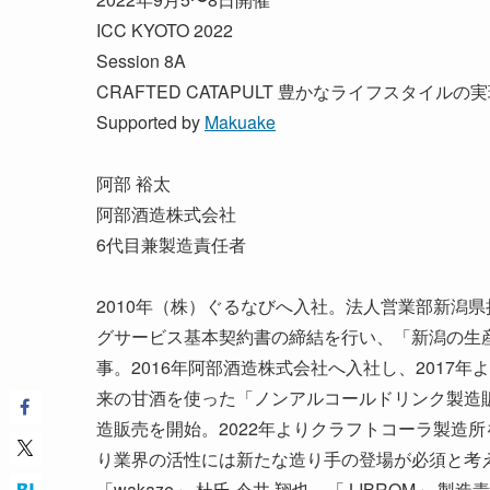
ICC KYOTO 2022
Session 8A
CRAFTED CATAPULT 豊かなライフスタイル
Supported by
Makuake
阿部 裕太
阿部酒造株式会社
6代目兼製造責任者
2010年（株）ぐるなびへ入社。法人営業部新潟県
グサービス基本契約書の締結を行い、「新潟の生
事。2016年阿部酒造株式会社へ入社し、2017
来の甘酒を使った「ノンアルコールドリンク製造
造販売を開始。2022年よりクラフトコーラ製造所
り業界の活性には新たな造り手の登場が必須と考
「wakaze」 杜氏 今井 翔也、「 LIBROM」 製造