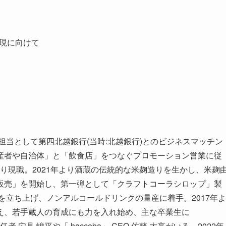
の実現に向けて
担当として第四北越銀行(当時:北越銀行)とのビジネスマッチン
産者や自治体」と「飲食店」をつなぐプロモーション営業に従
年より現職。2021年より酒蔵の伝統的な米麹造りを生かし、米麹
販売」を開始し、第一弾として「クラフトコーラシロップ」製
を立ち上げ、ノンアルコールドリンクの量産に着手。2017年よ
え、若手蔵人の育成にも力を入れ始め、主な卒業生に
責任者 穴見 峻平や「 haccoba」 CEO 佐藤 太亮がいる。2022年