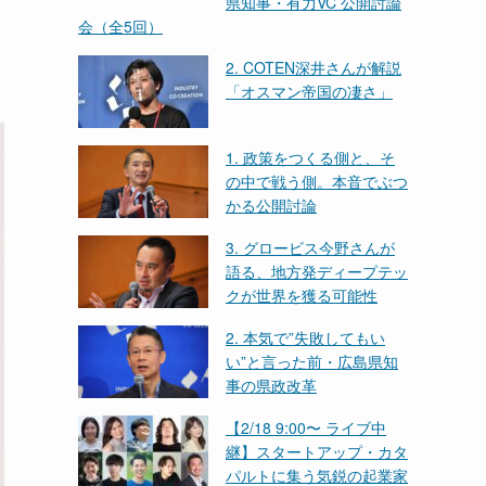
県知事・有力VC 公開討論
会（全5回）
2. COTEN深井さんが解説
「オスマン帝国の凄さ」
1. 政策をつくる側と、そ
の中で戦う側。本音でぶつ
かる公開討論
3. グロービス今野さんが
語る、地方発ディープテッ
クが世界を獲る可能性
2. 本気で”失敗してもい
い”と言った前・広島県知
事の県政改革
【2/18 9:00〜 ライブ中
継】スタートアップ・カタ
パルトに集う気鋭の起業家