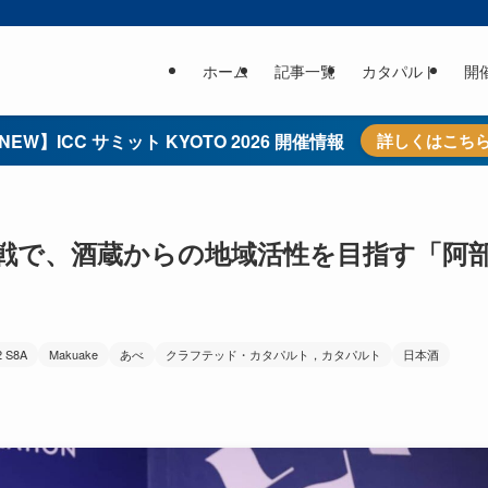
ホーム
記事一覧
カタパルト
開
NEW】ICC サミット KYOTO 2026 開催情報
詳しくはこち
戦で、酒蔵からの地域活性を目指す「阿
2 S8A
Makuake
あべ
クラフテッド・カタパルト，カタパルト
日本酒