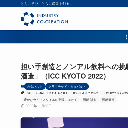
ともに学び、ともに産業を創る。
【
担い手創造とノンアル飲料への挑
酒造」（ICC KYOTO 2022）
カタパルト
クラフテッド・カタパルト
8A
CRAFTED CATAPULT
ICC KYOTO 2022
ICC KYOTO 202
豊かなライフスタイルの実現に向けて
阿部 裕太
阿部酒造
2022年11月22日