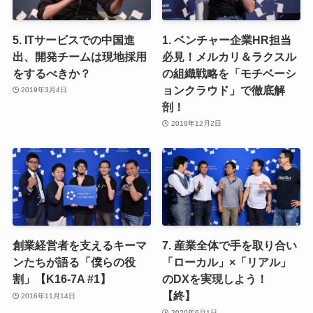
5. ITサービスでの中国進
1. ベンチャー企業HR担当
出、開発チームは現地採用
必見！メルカリ＆ラクスル
をするべきか？
の組織戦略を「モチベーシ
ョンクラウド」で徹底解
2019年3月4日
剖！
2019年12月2日
創業経営者を支えるキーマ
7. 産業全体で手を取り合い
ンたちが語る「僕らの役
「ローカル」×「リアル」
割」【K16-7A #1】
のDXを実現しよう！
【終】
2016年11月14日
2020年6月1日