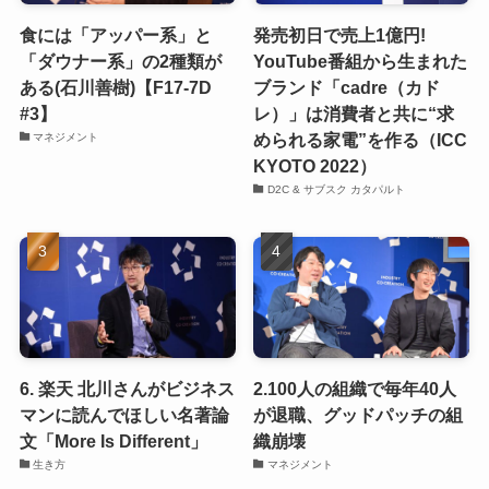
食には「アッパー系」と
発売初日で売上1億円!
「ダウナー系」の2種類が
YouTube番組から生まれた
ある(石川善樹)【F17-7D
ブランド「cadre（カド
#3】
レ）」は消費者と共に“求
められる家電”を作る（ICC
マネジメント
KYOTO 2022）
D2C & サブスク カタパルト
6. 楽天 北川さんがビジネス
2.100人の組織で毎年40人
マンに読んでほしい名著論
が退職、グッドパッチの組
文「More Is Different」
織崩壊
生き方
マネジメント