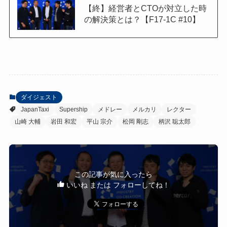
【終】経営者とCTOが対立した時
の解決策とは？【F17-1C #10】
ダイジェスト
JapanTaxi
Supership
メドレー
メルカリ
レクター
山崎 大輔
岩田 和宏
平山 宗介
松岡 剛志
柄沢 聡太郎
この記事が気に入ったら
いいね または フォローしてね！