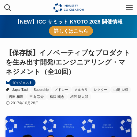
【NEW】ICC サミット KYOTO 2026 開催情報
詳しくはこちら
【保存版】イノベーティブなプロダクト
を生み出す開発/エンジニアリング・マ
ネジメント（全10回）
ダイジェスト
JapanTaxi
Supership
メドレー
メルカリ
レクター
山崎 大輔
岩田 和宏
平山 宗介
松岡 剛志
柄沢 聡太郎
2017年10月28日