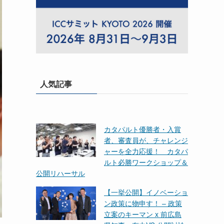
人気記事
カタパルト優勝者・入賞
者、審査員が、チャレンジ
ャーを全力応援！ カタパ
ルト必勝ワークショップ＆
公開リハーサル
【一挙公開】イノベーショ
ン政策に物申す！ – 政策
立案のキーマン x 前広島