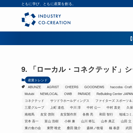
ともに学び、ともに産業を創る。
【
9. 「ローカル・コネクテッド」
産業トレンド
ABUNZE
AGRIST
CHEERS
GOODNEWS
haccoba -Craft
Mutubi
NEWLOCAL
OWB
PARADE
ReBuilding Center JAPA
コネクテッド
サツドラホールディングス
ファイターズ スポーツ
三星グループ
上町 達也
中川 淳
中村 公一
中村 直史
久保
南相馬
友安 啓則
友安製作所
各務 亮
和田 智行
地域コミ
宮本 吾一
富山 浩樹
小林 兼
山川 将弘
山本 典正
山田 立
東の食の会
東野 唯史
桑田 隆介
森林ノ牧場
楠 泰彦
武田