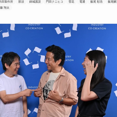
訪田製作所
那須
錦城護謨
門田クニヒコ
雪花
電通
飯尾 彰浩
飯尾醸
藤 翔太