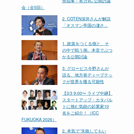
県知事・有力VC 公開討論
会（全5回）
2. COTEN深井さんが解説
「オスマン帝国の凄さ」
1. 政策をつくる側と、そ
の中で戦う側。本音でぶつ
かる公開討論
3. グロービス今野さんが
語る、地方発ディープテッ
クが世界を獲る可能性
【3/3 9:00〜 ライブ中継】
スタートアップ・カタパル
トに挑む気鋭の起業家10
名をご紹介！（ICC
FUKUOKA 2026）
2. 本気で”失敗してもい