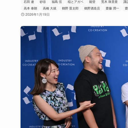
石田 遼
砂谷
福島 弦
稲とアガベ
能登
荒木 珠里亜
諏
高本 泰朗
高橋 大就
鶴野 晋太郎
鶴野酒造店
齋藤 潤一
齋
2026年1月19日