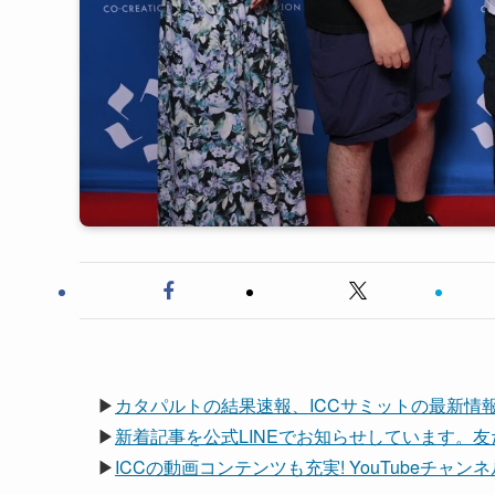
▶
カタパルトの結果速報、ICCサミットの最新情
▶
新着記事を公式LINEでお知らせしています。
▶
ICCの動画コンテンツも充実! YouTubeチャ