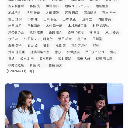
友安製作所
各務 亮
和田 智行
地域コミュニティ
地域創生
地域活性
坊垣 佳奈
太田 泰造
宮坂 勝彦
宮坂醸造
宮本 吾一
富山 浩樹
小林 兼
山川 将弘
山本 典正
山田 立
岡住 修兵
岩田 真吾
平和酒造
木村 祥一郎
木村石鹸工業
村野 麻梨絵
東の食の会
東野 唯史
桑田 隆介
森林ノ牧場
楠 泰彦
武田 修美
水沼 樹
江戸前シャリ研究所
濱田 祐太
燕三条
玉川堂
白井 智子
石田 遼
砂谷
福島 弦
稲とアガベ
能登
荒木 珠里亜
諏訪田製作所
那須
錦城護謨
門田クニヒコ
雪花
電通
飯尾 彰浩
飯尾醸造
高本 泰朗
高橋 大就
鶴野 晋太郎
鶴野酒造店
齋藤 潤一
齋藤 翔太
2026年1月19日