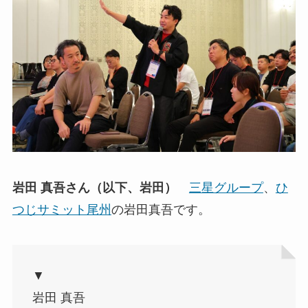
岩田 真吾さん（以下、岩田）
三星グループ
、
ひ
つじサミット尾州
の岩田真吾です。
▼
岩田 真吾