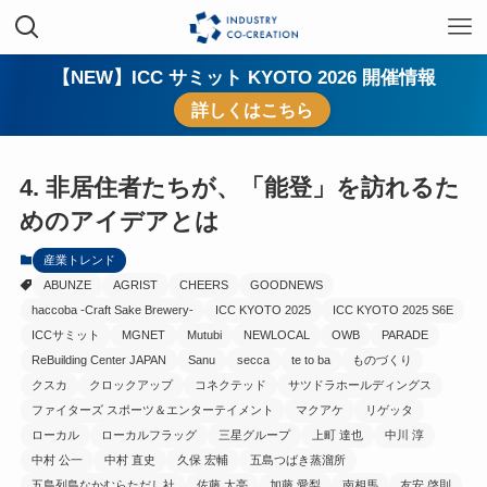
【NEW】ICC サミット KYOTO 2026 開催情報
詳しくはこちら
4. 非居住者たちが、「能登」を訪れるた
めのアイデアとは
産業トレンド
ABUNZE
AGRIST
CHEERS
GOODNEWS
haccoba -Craft Sake Brewery-
ICC KYOTO 2025
ICC KYOTO 2025 S6E
ICCサミット
MGNET
Mutubi
NEWLOCAL
OWB
PARADE
ReBuilding Center JAPAN
Sanu
secca
te to ba
ものづくり
クスカ
クロックアップ
コネクテッド
サツドラホールディングス
ファイターズ スポーツ＆エンターテイメント
マクアケ
リゲッタ
ローカル
ローカルフラッグ
三星グループ
上町 達也
中川 淳
中村 公一
中村 直史
久保 宏輔
五島つばき蒸溜所
五島列島なかむらただし社
佐藤 太亮
加藤 愛梨
南相馬
友安 啓則