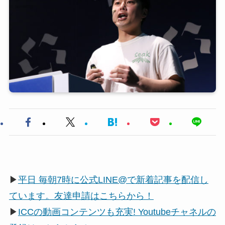
▶
平日 毎朝7時に公式LINE@で新着記事を配信し
ています。友達申請はこちらから！
▶
ICCの動画コンテンツも充実! Youtubeチャネルの