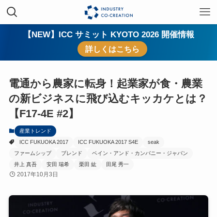
【NEW】ICC サミット KYOTO 2026 開催情報
詳しくはこちら
電通から農家に転身！起業家が食・農業
の新ビジネスに飛び込むキッカケとは？
【F17-4E #2】
産業トレンド
ICC FUKUOKA 2017
ICC FUKUOKA 2017 S4E
seak
ファームシップ
ブレンド
ベイン・アンド・カンパニー・ジャパン
井上 真吾
安田 瑞希
栗田 紘
田尾 秀一
2017年10月3日