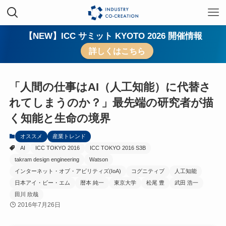
【NEW】ICC サミット KYOTO 2026 開催情報
詳しくはこちら
「人間の仕事はAI（人工知能）に代替さ
れてしまうのか？」最先端の研究者が描
く知能と生命の境界
オススメ
産業トレンド
AI
ICC TOKYO 2016
ICC TOKYO 2016 S3B
takram design engineering
Watson
インターネット・オブ・アビリティズ(IoA)
コグニティブ
人工知能
日本アイ・ビー・エム
暦本 純一
東京大学
松尾 豊
武田 浩一
田川 欣哉
2016年7月26日