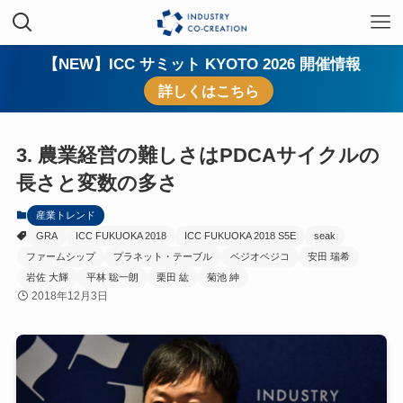
【NEW】ICC サミット KYOTO 2026 開催情報
詳しくはこちら
3. 農業経営の難しさはPDCAサイクルの
長さと変数の多さ
産業トレンド
GRA
ICC FUKUOKA 2018
ICC FUKUOKA 2018 S5E
seak
ファームシップ
プラネット・テーブル
ベジオベジコ
安田 瑞希
岩佐 大輝
平林 聡一朗
栗田 紘
菊池 紳
2018年12月3日