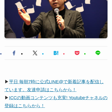
▶
平日 毎朝7時に公式LINE@で新着記事を配信し
ています。友達申請はこちらから！
▶
ICCの動画コンテンツも充実! Youtubeチャネルの
登録はこちらから！