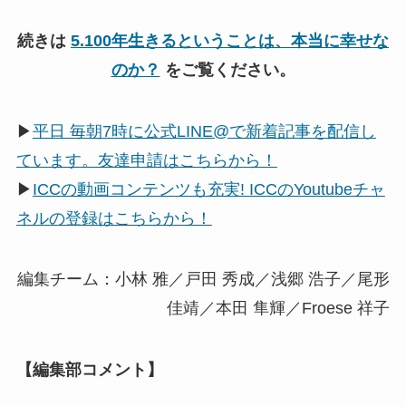
続きは
5.100年生きるということは、本当に幸せな
のか？
をご覧ください。
▶
平日 毎朝7時に公式LINE@で新着記事を配信し
ています。友達申請はこちらから！
▶
ICCの動画コンテンツも充実! ICCのYoutubeチャ
ネルの登録はこちらから！
編集チーム：小林 雅／戸田 秀成／浅郷 浩子／尾形
佳靖／本田 隼輝／Froese 祥子
【編集部コメント】