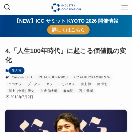
【NEW】ICC サミット KYOTO 2026 開催情報
詳しくはこちら
4.「人生100年時代」に起こる価値観の変
化
生き方
Campus for H
ICC FUKUOKA 2018
ICC FUKUOKA 2018 S7F
ココナラ
ブータン
ヤフー
リバネス
井上 浄
南 章行
川上（全龍）隆史
川邊 健太郎
春光院
石川 善樹
2018年7月2日