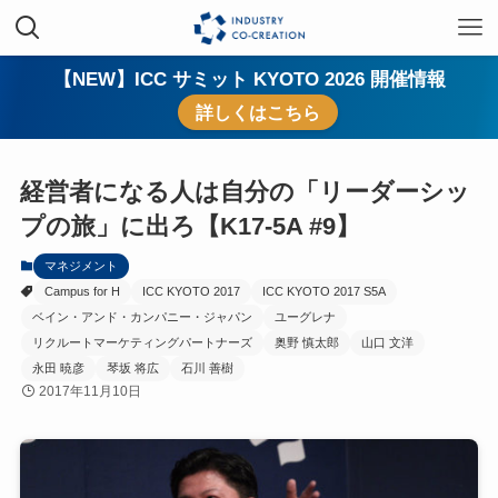
【NEW】ICC サミット KYOTO 2026 開催情報
詳しくはこちら
経営者になる人は自分の「リーダーシッ
プの旅」に出ろ【K17-5A #9】
マネジメント
Campus for H
ICC KYOTO 2017
ICC KYOTO 2017 S5A
ベイン・アンド・カンパニー・ジャパン
ユーグレナ
リクルートマーケティングパートナーズ
奥野 慎太郎
山口 文洋
永田 暁彦
琴坂 将広
石川 善樹
2017年11月10日