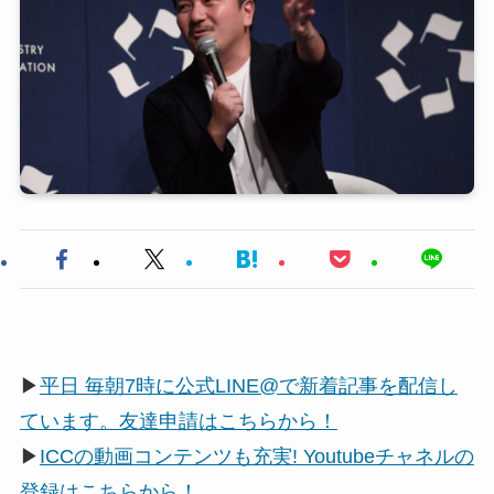
▶
平日 毎朝7時に公式LINE@で新着記事を配信し
ています。友達申請はこちらから！
▶
ICCの動画コンテンツも充実! Youtubeチャネルの
登録はこちらから！