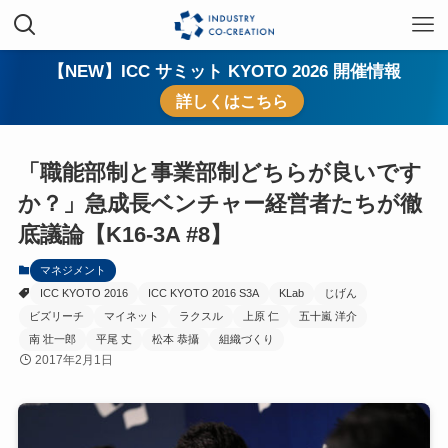
【NEW】ICC サミット KYOTO 2026 開催情報
詳しくはこちら
「職能部制と事業部制どちらが良いです
か？」急成長ベンチャー経営者たちが徹
底議論【K16-3A #8】
マネジメント
ICC KYOTO 2016
ICC KYOTO 2016 S3A
KLab
じげん
ビズリーチ
マイネット
ラクスル
上原 仁
五十嵐 洋介
南 壮一郎
平尾 丈
松本 恭攝
組織づくり
2017年2月1日