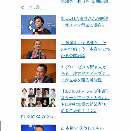
県知事・有力VC 公開討論
会（全5回）
2. COTEN深井さんが解説
「オスマン帝国の凄さ」
1. 政策をつくる側と、そ
の中で戦う側。本音でぶつ
かる公開討論
3. グロービス今野さんが
語る、地方発ディープテッ
クが世界を獲る可能性
【3/3 9:00〜 ライブ中継】
スタートアップ・カタパル
トに挑む気鋭の起業家10
名をご紹介！（ICC
FUKUOKA 2026）
2. 本気で”失敗してもい