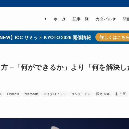
ホーム
記事一覧
カタパルト
開
NEW】ICC サミット KYOTO 2026 開催情報
詳しくはこち
え方 −「何ができるか」より「何を解決し
A
LinkedIn
Microsoft
マイクロソフト
リンクトイン
國光 宏尚
村上 臣