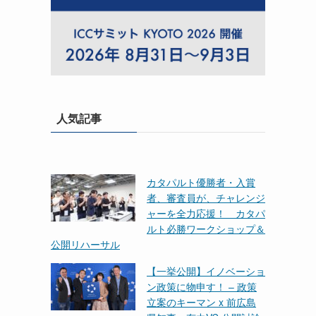
人気記事
カタパルト優勝者・入賞
者、審査員が、チャレンジ
ャーを全力応援！ カタパ
ルト必勝ワークショップ＆
公開リハーサル
【一挙公開】イノベーショ
ン政策に物申す！ – 政策
立案のキーマン x 前広島