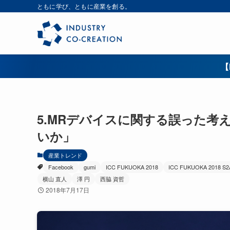
ともに学び、ともに産業を創る。
【
5.MRデバイスに関する誤った考
いか」
産業トレンド
Facebook
gumi
ICC FUKUOKA 2018
ICC FUKUOKA 2018 S2
横山 直人
澤 円
西脇 資哲
2018年7月17日