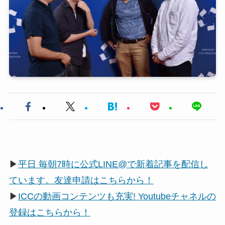
▶
平日 毎朝7時に公式LINE@で新着記事を配信し
ています。友達申請はこちらから！
▶
ICCの動画コンテンツも充実! Youtubeチャネルの
登録はこちらから！