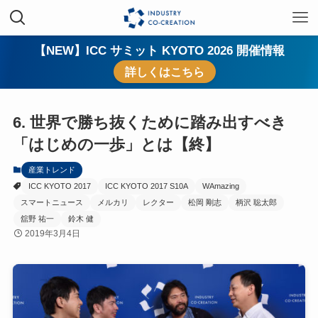
【NEW】ICC サミット KYOTO 2026 開催情報
詳しくはこちら
6. 世界で勝ち抜くために踏み出すべき
「はじめの一歩」とは【終】
産業トレンド
ICC KYOTO 2017
ICC KYOTO 2017 S10A
WAmazing
スマートニュース
メルカリ
レクター
松岡 剛志
柄沢 聡太郎
舘野 祐一
鈴木 健
2019年3月4日