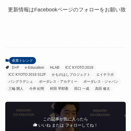
産業トレンド
D×P
e-Education
HLAB
ICC KYOTO 2019
ICC KYOTO 2019 S12F
かものはしプロジェクト
エイチラボ
バングラデシュ
ボーダレス・アカデミー
ボーダレス・ジャパン
三輪 開人
今井 紀明
村田 早耶香
田口 一成
高田 修太
この記事が気に入ったら
いいね または フォローしてね！