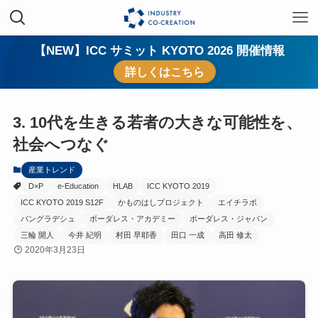
【NEW】ICC サミット KYOTO 2026 開催情報
詳しくはこちら
3. 10代を生きる若者の大きな可能性を、
社会へつなぐ
産業トレンド
D×P
e-Education
HLAB
ICC KYOTO 2019
ICC KYOTO 2019 S12F
かものはしプロジェクト
エイチラボ
バングラデシュ
ボーダレス・アカデミー
ボーダレス・ジャパン
三輪 開人
今井 紀明
村田 早耶香
田口 一成
高田 修太
2020年3月23日