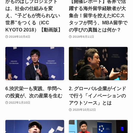
かものはしプロジェクト
【開催レポート】各界で活
は、社会の仕組みを変
躍する海外留学経験者が大
え、“子どもが売られない
集合！留学を控えたICCス
世界”をつくる（ICC
タッフが問う、MBA留学で
KYOTO 2018）【動画版】
の学びの真髄とは何か？
2018年10月4日
2018年6月11日
6.渋沢栄一も実践、学問へ
2. グローバル企業がインド
の投資が、次の産業を生む
で行う「イノベーションの
アウトソース」とは
2022年1月10日
2020年10月12日