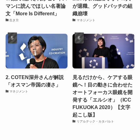
マンに読んでほしい名著論
が退職、グッドパッチの組
文「More Is Different」
織崩壊
生き方
マネジメント
2. COTEN深井さんが解説
見るだけから、ケアする眼
「オスマン帝国の凄さ」
鏡へ！目の動きに合わせた
オートフォーカス眼鏡を開
マネジメント
発する「エルシオ」（ICC
FUKUOKA 2020）【文字
起こし版】
リアルテック・カタパルト