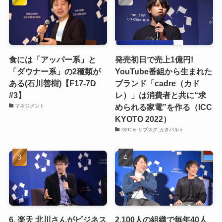
食には「アッパー系」と
発売初日で売上1億円!
「ダウナー系」の2種類が
YouTube番組から生まれた
ある(石川善樹)【F17-7D
ブランド「cadre（カド
#3】
レ）」は消費者と共に“求
められる家電”を作る（ICC
マネジメント
KYOTO 2022）
D2C & サブスク カタパルト
6. 楽天 北川さんがビジネス
2.100人の組織で毎年40人