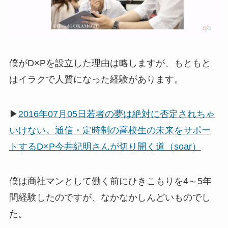
僕がD×Pを設立した理由は略しますが、もともと
はイラクで人質になった経験があります。
▶
2016年07月05日若者の夢は絶対に否定されちゃ
いけない。通信・定時制の高校生の未来をサポー
トするD×P今井紀明さんが切り開く道（soar）
僕は商社マンとして働く前にひきこもりを4～5年
間経験したのですが、なかなかしんどいものでし
た。