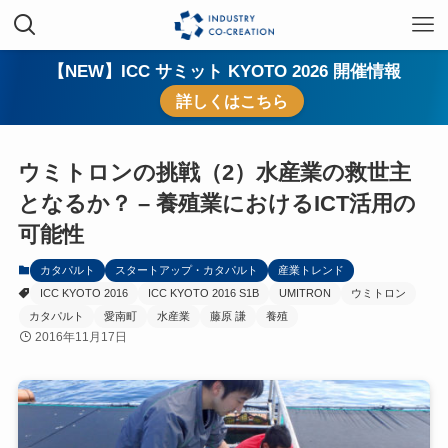
【NEW】ICC サミット KYOTO 2026 開催情報
詳しくはこちら
ウミトロンの挑戦（2）水産業の救世主
となるか？ – 養殖業におけるICT活用の
可能性
カタパルト
スタートアップ・カタパルト
産業トレンド
ICC KYOTO 2016
ICC KYOTO 2016 S1B
UMITRON
ウミトロン
カタパルト
愛南町
水産業
藤原 謙
養殖
2016年11月17日