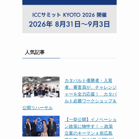
人気記事
カタパルト優勝者・入賞
者、審査員が、チャレンジ
ャーを全力応援！ カタパ
ルト必勝ワークショップ＆
公開リハーサル
【一挙公開】イノベーショ
ン政策に物申す！ – 政策
立案のキーマン x 前広島