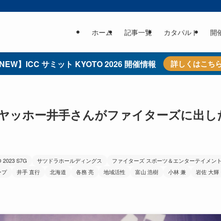
ホーム
記事一覧
カタパルト
開
NEW】ICC サミット KYOTO 2026 開催情報
詳しくはこち
」ヤッホー井手さんがファイターズに出し
 2023 S7G
サツドラホールディングス
ファイターズ スポーツ＆エンターテイメン
ープ
井手 直行
北海道
各務 亮
地域活性
富山 浩樹
小林 兼
岩佐 大輝