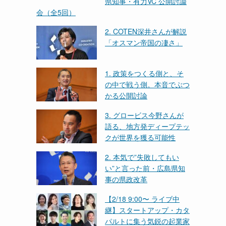
県知事・有力VC 公開討論
く
会（全5回）
2. COTEN深井さんが解説
「オスマン帝国の凄さ」
1. 政策をつくる側と、そ
の中で戦う側。本音でぶつ
かる公開討論
3. グロービス今野さんが
語る、地方発ディープテッ
クが世界を獲る可能性
2. 本気で”失敗してもい
い”と言った前・広島県知
事の県政改革
【2/18 9:00〜 ライブ中
継】スタートアップ・カタ
パルトに集う気鋭の起業家