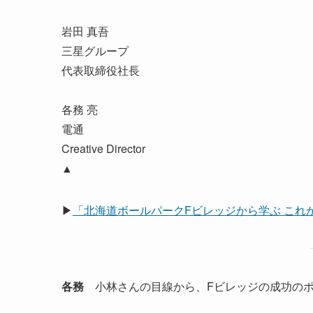
岩田 真吾
三星グループ
代表取締役社長
各務 亮
電通
Creative Director
▲
▶
「北海道ボールパークFビレッジから学ぶ これか
各務
小林さんの目線から、Fビレッジの成功のポ