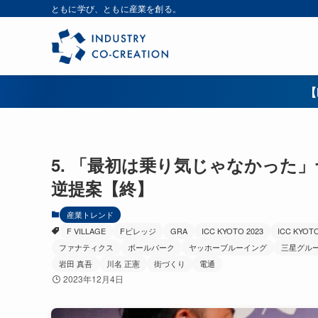
ともに学び、ともに産業を創る。
【
5. 「最初は乗り気じゃなかった
逆提案【終】
産業トレンド
F VILLAGE
Fビレッジ
GRA
ICC KYOTO 2023
ICC KYOTO
ファナティクス
ボールパーク
ヤッホーブルーイング
三星グル
岩田 真吾
川名 正憲
街づくり
電通
2023年12月4日