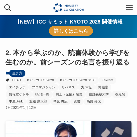
【NEW】ICC サミット KYOTO 2026 開催情報
詳しくはこちら
2. 本から学ぶのか、読書体験から学びを
生むのか。前シーズンの名言を振り返る
生き方
HLAB
ICC KYOTO 2020
ICC KYOTO 2020 S10E
Takram
エイチラボ
プロマジシャン
リバネス
丸 幸弘
博報堂
博報堂ケトル
嶋 浩一郎
川上（全龍）隆史
慶應義塾大学
春光院
本屋B＆B
渡邉 康太郎
琴坂 将広
読書
高田 修太
2021年1月12日