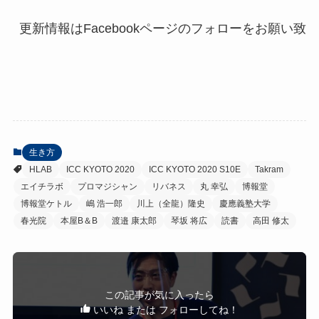
生き方
HLAB
ICC KYOTO 2020
ICC KYOTO 2020 S10E
Takram
エイチラボ
プロマジシャン
リバネス
丸 幸弘
博報堂
博報堂ケトル
嶋 浩一郎
川上（全龍）隆史
慶應義塾大学
春光院
本屋B＆B
渡邉 康太郎
琴坂 将広
読書
高田 修太
この記事が気に入ったら
いいね または フォローしてね！