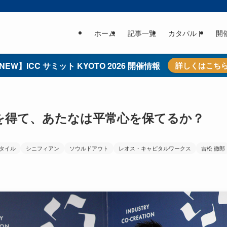
ホーム
記事一覧
カタパルト
開
NEW】ICC サミット KYOTO 2026 開催情報
詳しくはこち
資産を得て、あたなは平常心を保てるか？
タイル
シニフィアン
ソウルドアウト
レオス・キャピタルワークス
吉松 徹郎