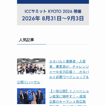
人気記事
カタパルト優勝者・入賞
者、審査員が、チャレンジ
ャーを全力応援！ カタパ
ルト必勝ワークショップ＆
公開リハーサル
【一挙公開】イノベーショ
ン政策に物申す！ – 政策
立案のキーマン x 前広島