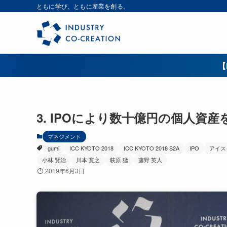
ともに学び、ともに産業を創る。
【
3. IPOにより数十億円の個人
マネジメント
gumi
ICC KYOTO 2018
ICC KYOTO 2018 S2A
IPO
アイス
小林 賢治
川本 寛之
荻原 猛
藤野 英人
2019年6月3日