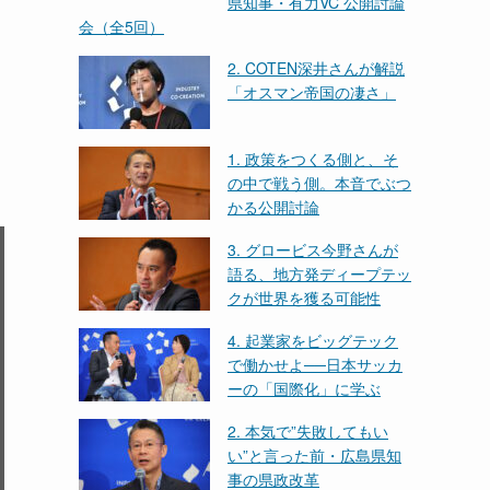
県知事・有力VC 公開討論
会（全5回）
2. COTEN深井さんが解説
「オスマン帝国の凄さ」
1. 政策をつくる側と、そ
の中で戦う側。本音でぶつ
かる公開討論
3. グロービス今野さんが
語る、地方発ディープテッ
クが世界を獲る可能性
4. 起業家をビッグテック
で働かせよ──日本サッカ
ーの「国際化」に学ぶ
2. 本気で”失敗してもい
い”と言った前・広島県知
事の県政改革