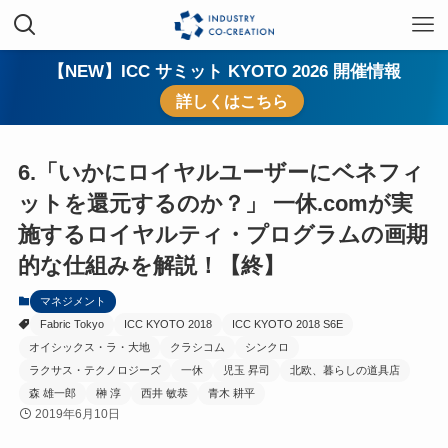
【NEW】ICC サミット KYOTO 2026 開催情報
詳しくはこちら
6.「いかにロイヤルユーザーにベネフィ
ットを還元するのか？」 一休.comが実
施するロイヤルティ・プログラムの画期
的な仕組みを解説！【終】
マネジメント
Fabric Tokyo
ICC KYOTO 2018
ICC KYOTO 2018 S6E
オイシックス・ラ・大地
クラシコム
シンクロ
ラクサス・テクノロジーズ
一休
児玉 昇司
北欧、暮らしの道具店
森 雄一郎
榊 淳
西井 敏恭
青木 耕平
2019年6月10日