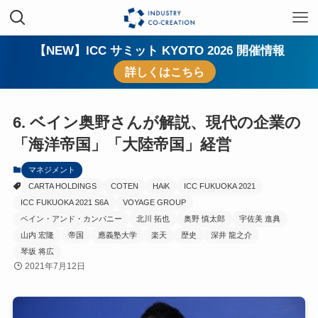
【NEW】ICC サミット KYOTO 2026 開催情報
詳しくはこちら
6. ベイン奥野さんが解説、現代の企業の
「海洋帝国」「大陸帝国」経営
マネジメント
CARTA HOLDINGS
COTEN
HAiK
ICC FUKUOKA 2021
ICC FUKUOKA 2021 S6A
VOYAGE GROUP
ベイン・アンド・カンパニー
北川 拓也
奥野 慎太郎
宇佐美 進典
山内 宏隆
帝国
應義塾大学
楽天
歴史
深井 龍之介
琴坂 将広
2021年7月12日