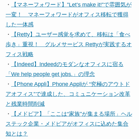
・
【マネーフォワード】”Let’s make it!”で雰囲気が
一変！ マネーフォワードがオフィス移転で獲得
した一体感
・
【Retty】ユーザー感覚を求めて、移転は「食べ
歩き」重視！ グルメサービス Rettyが実践するオ
フィス戦略
・
【Indeed】Indeedのモダンなオフィスに宿る
「We help people get jobs.」の理念
・
【Phone Appli】Phone Appliが “究極のアウトド
アオフィス”で達成した、コミュニケーション改革
と残業時間削減
・
【メドピア】「ここは“家族”が集まる場所」ヘル
ステック企業・メドピアがオフィスに込めた集合
知とは？