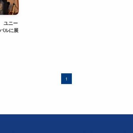
界へ ユニー
バルに展
1