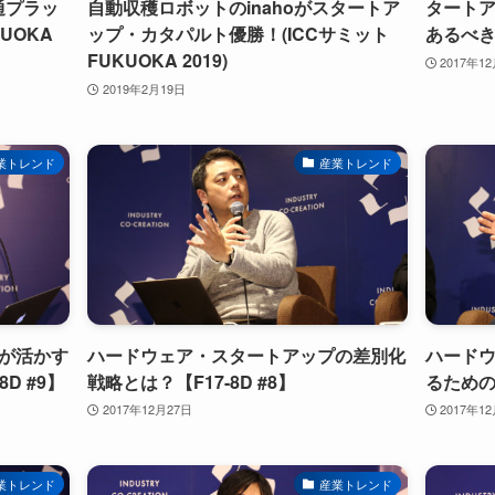
通プラッ
自動収穫ロボットのinahoがスタートア
タート
UOKA
ップ・カタパルト優勝！(ICCサミット
あるべきか
FUKUOKA 2019)
2017年1
2019年2月19日
業トレンド
産業トレンド
が活かす
ハードウェア・スタートアップの差別化
ハード
D #9】
戦略とは？【F17-8D #8】
るための
2017年12月27日
2017年1
業トレンド
産業トレンド