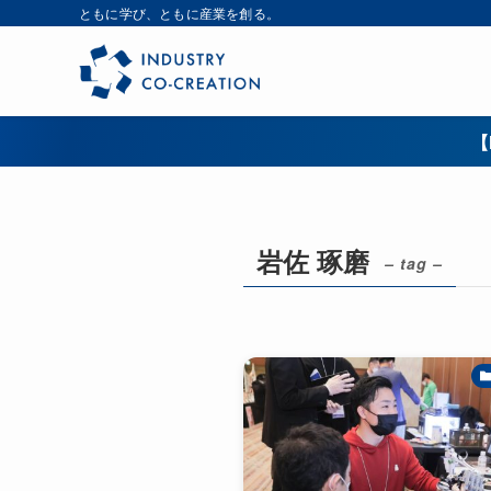
ともに学び、ともに産業を創る。
【
岩佐 琢磨
– tag –