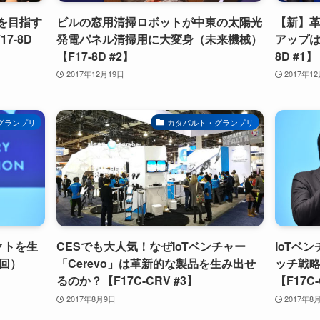
eを目指す
ビルの窓用清掃ロボットが中東の太陽光
【新】
7-8D
発電パネル清掃用に大変身（未来機械）
アップは
【F17-8D #2】
8D #1】
2017年12月19日
2017年1
グランプリ
カタパルト・グランプリ
クトを生
CESでも大人気！なぜIoTベンチャー
IoTベン
3回）
「Cerevo」は革新的な製品を生み出せ
ッチ戦略
るのか？【F17C-CRV #3】
【F17C-
2017年8月9日
2017年8