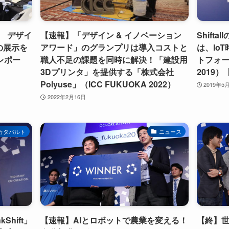
 デザイ
【速報】「デザイン & イノベーション
Shifta
の展示を
アワード」のグランプリは導入コストと
は、Io
2レポー
職人不足の課題を同時に解決！「建設用
トフォー
3Dプリンタ」を提供する「株式会社
2019
Polyuse」（ICC FUKUOKA 2022）
2019年5
2022年2月16日
カタパルト
ニュース
kShift」
【速報】AIとロボットで農業を変える！
【終】