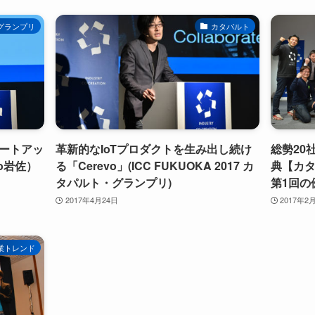
グランプリ
カタパルト
ートアッ
革新的なIoTプロダクトを生み出し続け
総勢20
o岩佐）
る「Cerevo」(ICC FUKUOKA 2017 カ
典【カ
タパルト・グランプリ)
第1回の
2017年4月24日
2017年2
業トレンド