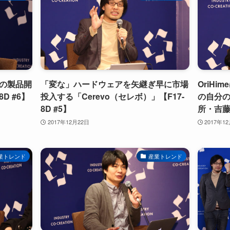
の製品開
「変な」ハードウェアを矢継ぎ早に市場
OriH
D #6】
投入する「Cerevo（セレボ）」【F17-
の自分
8D #5】
所・吉藤）
2017年12月22日
2017年1
業トレンド
産業トレンド