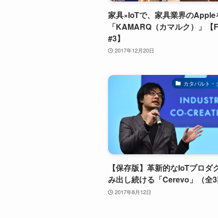
家具×IoTで、家具業界のAppl
「KAMARQ（カマルク）」【F1
#3】
2017年12月20日
カタパルト・
【保存版】革新的なIoTプロダ
み出し続ける「Cerevo」（全
2017年8月12日