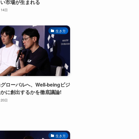
しい市場が生まれる
月14日
生き方
発グローバルへ、Well-beingビジ
かに創出するかを徹底議論!
月20日
生き方