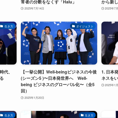
常者の分断をなくす「Halu」
から新
2025年7月14日
2025年7
生き方
ダイジェスト
る時代、
【一挙公開】Well-beingビジネスの今後
1. 日本
する
(シーズン5 )〜日本発世界へ Well-
ネスをい
being ビジネスのグローバル化〜（全5
2025年1
回）
2025年1月20日
生き方
生き方