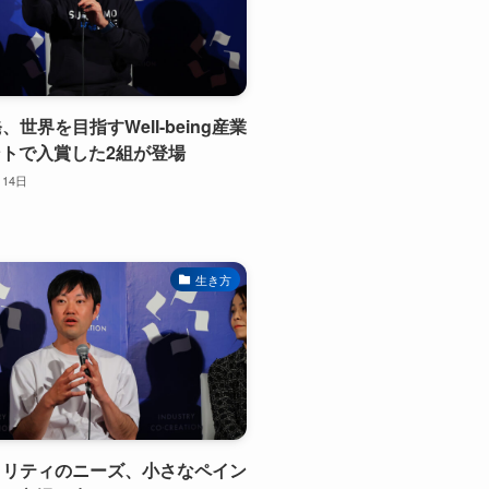
発、世界を目指すWell-being産業
トで入賞した2組が登場
月14日
生き方
イノリティのニーズ、小さなペイン