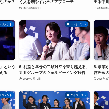
なのか？
く人を増やすためのアプローチ
出る中
2026年3月30日
2026年3
ネジメント
マネジメント
感」という
5. 利益と幸せの二項対立を乗り越える、
6. 事
える
丸井グループのウェルビーイング経営
営理念
2026年3月30日
2026年3
ネジメント
ダイジェスト