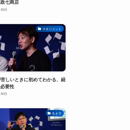
川政七商店
月30日
マネジメント
業が苦しいときに初めてわかる、経
の必要性
月30日
生き方