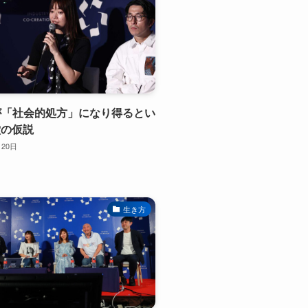
粧が「社会的処方」になり得るとい
堂の仮説
月20日
生き方