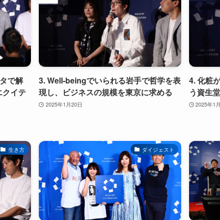
ータで解
3. Well-beingでいられる岩手で哲学を表
4. 化
エクイテ
現し、ビジネスの規模を東京に求める
う資生
2025年1月20日
2025年1
生き方
ダイジェスト