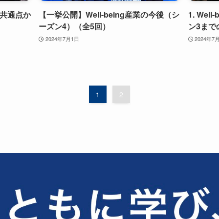
のは共通点か
【一挙公開】Well-being産業の今後（シ
1. We
ーズン4）（全5回）
ン3まで
2024年7月1日
2024年7
1
2