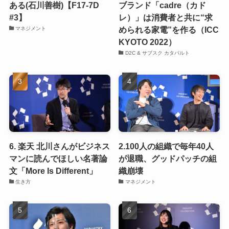
ある(石川善樹)【F17-7D
ブランド「cadre（カド
#3】
レ）」は消費者と共に“求
められる家電”を作る（ICC
マネジメント
KYOTO 2022）
D2C & サブスク カタパルト
6. 楽天 北川さんがビジネス
2.100人の組織で毎年40人
マンに読んでほしい名著論
が退職、グッドパッチの組
文「More Is Different」
織崩壊
生き方
マネジメント