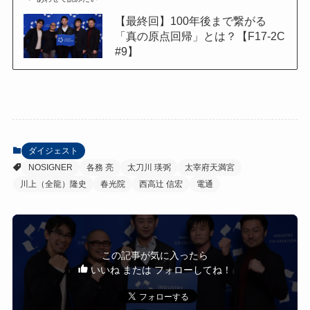
【最終回】100年後まで繋がる
「真の原点回帰」とは？【F17-2C
#9】
ダイジェスト
NOSIGNER
各務 亮
太刀川 瑛弼
太宰府天満宮
川上（全龍）隆史
春光院
西高辻 信宏
電通
この記事が気に入ったら
いいね または フォローしてね！