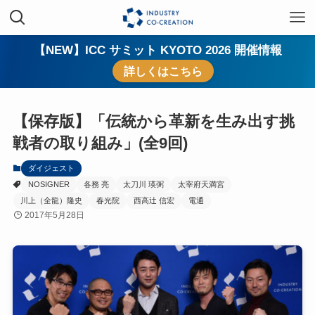
【NEW】ICC サミット KYOTO 2026 開催情報
詳しくはこちら
【保存版】「伝統から革新を生み出す挑
戦者の取り組み」(全9回)
ダイジェスト
NOSIGNER
各務 亮
太刀川 瑛弼
太宰府天満宮
川上（全龍）隆史
春光院
西高辻 信宏
電通
2017年5月28日