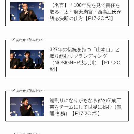
【名言】「100年先を見て責任を
取る」太宰府天満宮・西高辻氏が
語る決断の仕方【F17-2C #3】
あわせて読みたい
327年の伝統を持つ「山本山」と
取り組むリブランディング
（NOSIGNER太刀川）【F17-2C
#4】
あわせて読みたい
縦割りになりがちな京都の伝統工
芸をチームにして世界に挑む（電
通 各務）【F17-2C #5】