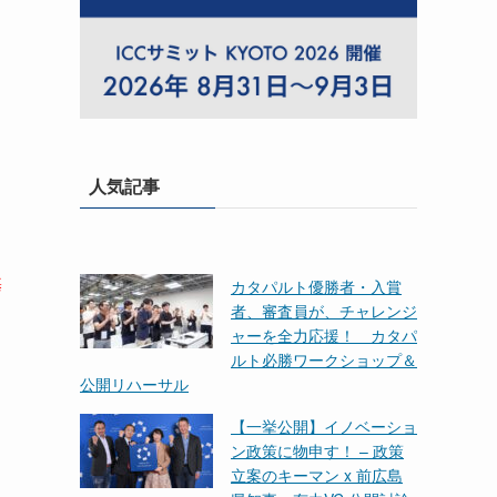
人気記事
基
カタパルト優勝者・入賞
者、審査員が、チャレンジ
ャーを全力応援！ カタパ
ルト必勝ワークショップ＆
公開リハーサル
【一挙公開】イノベーショ
ン政策に物申す！ – 政策
立案のキーマン x 前広島