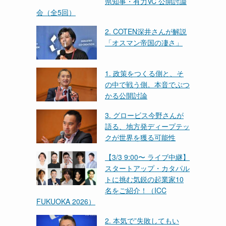
県知事・有力VC 公開討論
会（全5回）
2. COTEN深井さんが解説
「オスマン帝国の凄さ」
1. 政策をつくる側と、そ
の中で戦う側。本音でぶつ
かる公開討論
3. グロービス今野さんが
語る、地方発ディープテッ
クが世界を獲る可能性
【3/3 9:00〜 ライブ中継】
スタートアップ・カタパル
トに挑む気鋭の起業家10
名をご紹介！（ICC
FUKUOKA 2026）
2. 本気で”失敗してもい