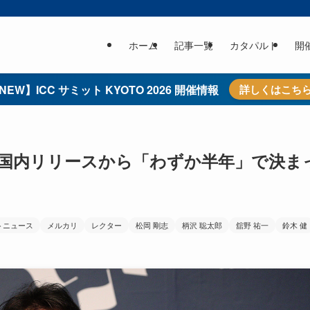
ホーム
記事一覧
カタパルト
開
NEW】ICC サミット KYOTO 2026 開催情報
詳しくはこち
は国内リリースから「わずか半年」で決ま
トニュース
メルカリ
レクター
松岡 剛志
柄沢 聡太郎
舘野 祐一
鈴木 健