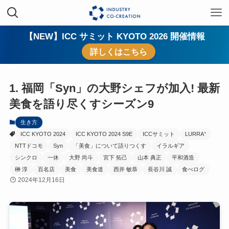
【NEW】ICC サミット KYOTO 2026 開催情報
詳しくはこちら
1. 福岡「Syn」の大野シェフが加入! 最新
美食を語り尽くすシーズン9
生き方
ICC KYOTO 2024
ICC KYOTO 2024 S9E
ICCサミット
LURRA°
NTTドコモ
Syn
「美食」について語りつくす
イラルギア
シンクロ
一休
大野 尚斗
宮下 拓己
山本 典正
平和酒造
榊 淳
百名店
美食
美食道
西井 敏恭
長谷川 誠
食べログ
2024年12月16日