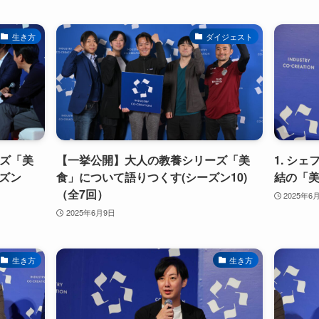
生き方
ダイジェスト
ーズ「美
【一挙公開】大人の教養シリーズ「美
1. シ
ズン
食」について語りつくす(シーズン10)
結の「美
（全7回）
2025年6
2025年6月9日
生き方
生き方