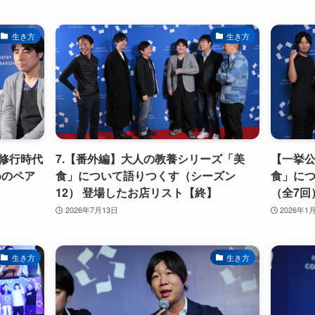
生き方
生き方
の修行時代
7.【番外編】大人の教養シリーズ「美
【一挙
めのペア
食」について語りつくす（シーズン
食」につ
12） 登場したお店リスト【終】
（全7回
2026年7月13日
2026年1
生き方
生き方