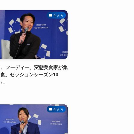
生き方
ェフ、フーディー、変態美食家が集
食」セッションシーズン10
月9日
生き方