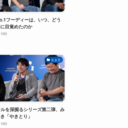
界No.1フーディーは、いつ、どう
食に目覚めたのか
月13日
生き方
ャンルを深掘るシリーズ第二弾、み
好き「やきとり」
月13日