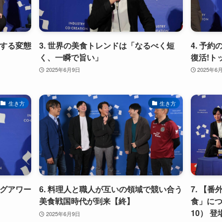
壇する変態
3. 世界の美食トレンドは「なるべく短
4. 予
く、一瞬で旨い」
復活!ト
2025年6月9日
2025年6
生き方
生き方
ログアワー
6. 料理人と職人が互いの領域で競い合う
7. 【
美食戦国時代が到来【終】
食」に
10） 
2025年6月9日