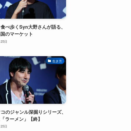
界を食べ歩くSyn大野さんが語る、
興国のマーケット
月25日
生き方
セマコのジャンル深掘りシリーズ、
は「ラーメン」【終】
月25日