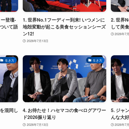
ー登壇-
1. 世界No.1フーディー到来! いつメンに
2. 世
ついて語
地殻変動が起こる美食セッションシーズ
して美
）
ン12!
2026年7
2026年7月13日
生き方
生き方
」を混同し
4. お待たせ！ハセマコの食べログアワー
5. ジ
ド2026振り返り
んな大
2026年7月13日
2026年7