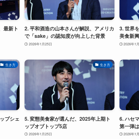
結、最新ト
2. 平和酒造の山本さんが解説、アメリカ
3. 世
で「sake」の認知度が向上した背景
美食新
2026年1月25日
2026年1
生き方
生き方
トップシェ
5. 変態美食家が選んだ、2025年上期ト
6. ハ
ップオブトップ5店
第一弾
2026年1月25日
2026年1