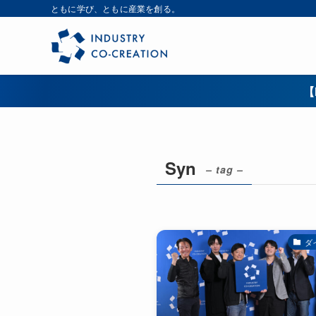
ともに学び、ともに産業を創る。
【
Syn
– tag –
ダ