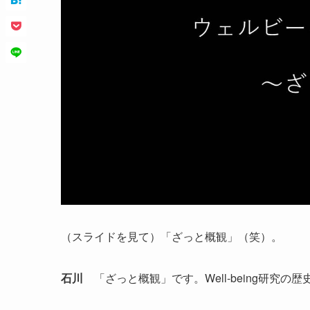
（スライドを見て）「ざっと概観」（笑）。
石川
「ざっと概観」です。Well-being研究の