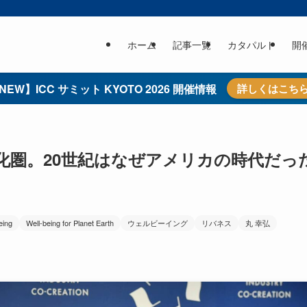
ホーム
記事一覧
カタパルト
開
NEW】ICC サミット KYOTO 2026 開催情報
詳しくはこち
文化圏。20世紀はなぜアメリカの時代だっ
eing
Well-being for Planet Earth
ウェルビーイング
リバネス
丸 幸弘