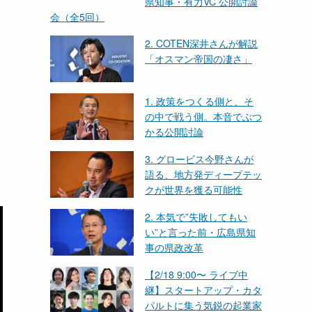
県知事・有力VC 公開討論
会（全5回）
2. COTEN深井さんが解説
「オスマン帝国の凄さ」
1. 政策をつくる側と、そ
の中で戦う側。本音でぶつ
かる公開討論
3. グロービス今野さんが
語る、地方発ディープテッ
クが世界を獲る可能性
2. 本気で”失敗してもい
い”と言った前・広島県知
事の県政改革
【2/18 9:00〜 ライブ中
継】スタートアップ・カタ
パルトに集う気鋭の起業家