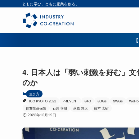
ともに学び、ともに産業を創る。
【
4. 日本人は「弱い刺激を好む」
のか
生き方
ICC KYOTO 2022
PREVENT
S4G
SDGs
SWGs
Well-b
住友生命保険
石川 善樹
萩原 悠太
藤本 宏樹
2022年12月19日