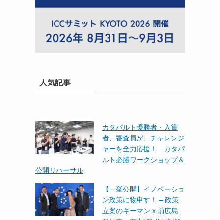
人気記事
カタパルト優勝者・入賞
者、審査員が、チャレンジ
ャーを全力応援！ カタパ
ルト必勝ワークショップ＆
公開リハーサル
【一挙公開】イノベーショ
ン政策に物申す！ – 政策
立案のキーマン x 前広島