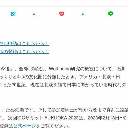
友だち申請はこちらから！
ンネルの登録はこちらから！
g産業の今後」、全6回の④は、Well-being研究の概観について、石川
っくりと4つの文化圏に分類したとき、アメリカ・北欧・日
まった20世紀、現在は北欧を経て日本に向かっている時代なの
。」ための場です。そして参加者同士が朝から晩まで真剣に議
ICCサミット FUKUOKA 2023は、2023年2月13日〜2
加登録は
公式ページ
をご覧ください。