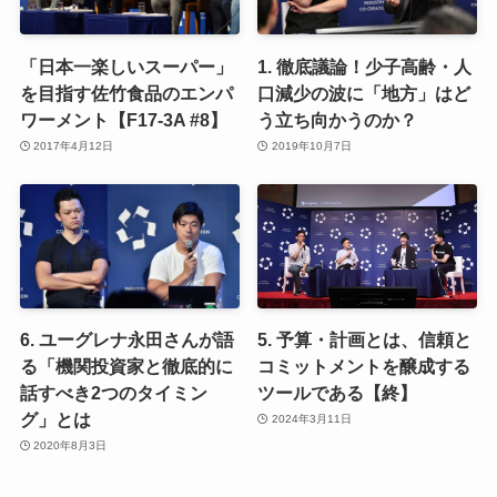
「日本一楽しいスーパー」
1. 徹底議論！少子高齢・人
を目指す佐竹食品のエンパ
口減少の波に「地方」はど
ワーメント【F17-3A #8】
う立ち向かうのか？
2017年4月12日
2019年10月7日
6. ユーグレナ永田さんが語
5. 予算・計画とは、信頼と
る「機関投資家と徹底的に
コミットメントを醸成する
話すべき2つのタイミン
ツールである【終】
グ」とは
2024年3月11日
2020年8月3日