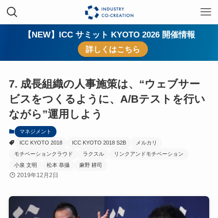
【NEW】ICC サミット KYOTO 2026 開催情報
詳しくはこちら
7. 成長組織の人事施策は、“ウェブサー
ビスをつくるように、A/Bテストを行い
ながら”運用しよう
マネジメント
ICC KYOTO 2018
ICC KYOTO 2018 S2B
メルカリ
モチベーションクラウド
ラクスル
リンクアンドモチベーション
小泉 文明
松本 恭攝
麻野 耕司
2019年12月2日