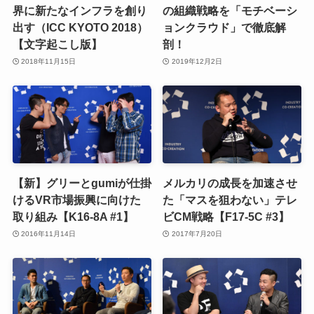
界に新たなインフラを創り
の組織戦略を「モチベーシ
出す（ICC KYOTO 2018）
ョンクラウド」で徹底解
【文字起こし版】
剖！
2018年11月15日
2019年12月2日
【新】グリーとgumiが仕掛
メルカリの成長を加速させ
けるVR市場振興に向けた
た「マスを狙わない」テレ
取り組み【K16-8A #1】
ビCM戦略【F17-5C #3】
2016年11月14日
2017年7月20日