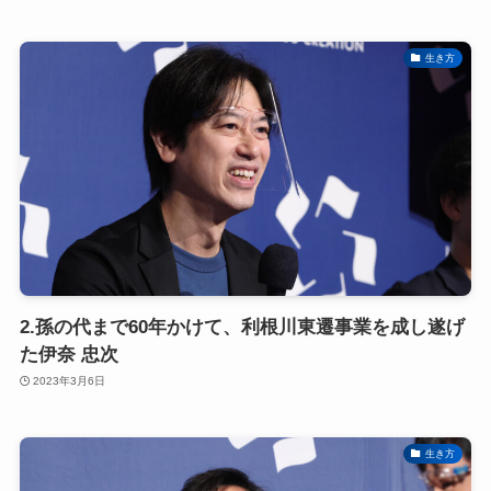
生き方
2.孫の代まで60年かけて、利根川東遷事業を成し遂げ
た伊奈 忠次
2023年3月6日
生き方